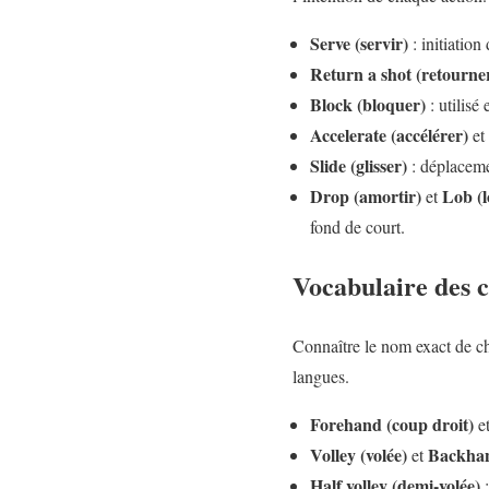
Serve (servir)
: initiation
Return a shot (retourne
Block (bloquer)
: utilisé
Accelerate (accélérer)
et
Slide (glisser)
: déplacemen
Drop (amortir)
Lob (l
et
fond de court.
Vocabulaire des c
Connaître le nom exact de ch
langues.
Forehand (coup droit)
e
Volley (volée)
Backhand
et
Half volley (demi-volée)
: