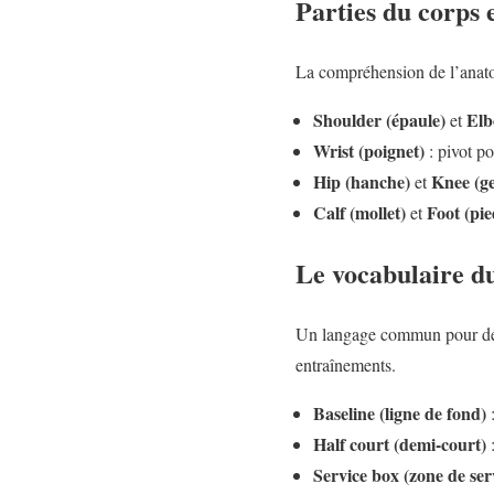
Parties du corps
La compréhension de l’anatom
Shoulder (épaule)
Elb
et
Wrist (poignet)
: pivot po
Hip (hanche)
Knee (g
et
Calf (mollet)
Foot (pie
et
Le vocabulaire du
Un langage commun pour décri
entraînements.
Baseline (ligne de fond)
:
Half court (demi-court)
:
Service box (zone de ser