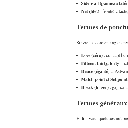
Side wall (panneau latér
Net (filet)
: frontière tact
Termes de ponctu
Suivre le score en anglais re
Love (zéro)
: concept héri
Fifteen, thirty, forty
: not
Deuce (égalité)
Advant
et
Match point
Set point
et
Break (briser)
: gagner un
Termes généraux 
Enfin, voici quelques notions