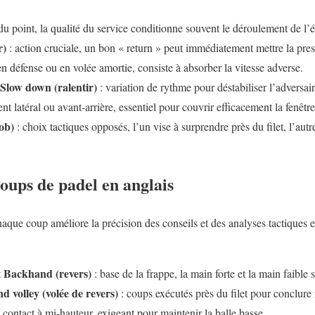
 du point, la qualité du service conditionne souvent le déroulement de l’
r)
: action cruciale, un bon « return » peut immédiatement mettre la press
 en défense ou en volée amortie, consiste à absorber la vitesse adverse.
Slow down (ralentir)
: variation de rythme pour déstabiliser l’adversair
t latéral ou avant-arrière, essentiel pour couvrir efficacement la fenêtre 
ob)
: choix tactiques opposés, l’un vise à surprendre près du filet, l’autr
oups de padel en anglais
aque coup améliore la précision des conseils et des analyses tactiques e
Backhand (revers)
t
: base de la frappe, la main forte et la main faible
 volley (volée de revers)
: coups exécutés près du filet pour conclure 
 contact à mi-hauteur, exigeant pour maintenir la balle basse.