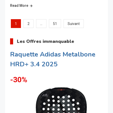
Read More
Pagination
1
…
2
51
Suivant
des
Les Offres immanquable
publications
Raquette Adidas Metalbone
HRD+ 3.4 2025
-30%