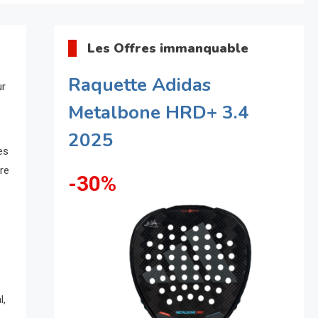
Les Offres immanquable
Raquette Adidas
ur
Metalbone HRD+ 3.4
2025
es
re
-30%
b
l,