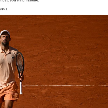
ence padel enrichissante.
ois !