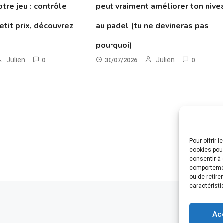
tre jeu : contrôle
peut vraiment améliorer ton nive
etit prix, découvrez
au padel (tu ne devineras pas
pourquoi)
Julien
Julien
0
30/07/2026
0
Pour offrir 
cookies pour
consentir à 
comportement
ou de retire
caractéristi
Ac