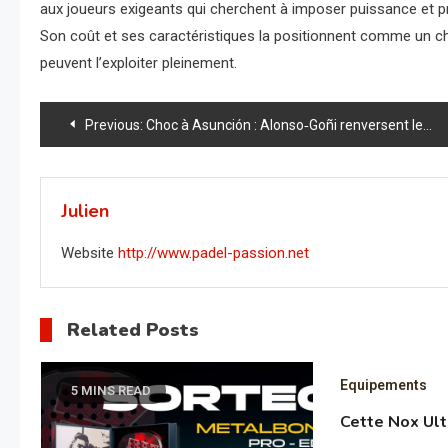
aux joueurs exigeants qui cherchent à imposer puissance et pr
Son coût et ses caractéristiques la positionnent comme un cho
peuvent l’exploiter pleinement.
Navigation
Previous:
Choc à Asunción : Alonso‑Goñi renversent les favoris — la surprise qui rebat toutes les cartes
de
l’article
Julien
Website
http://www.padel-passion.net
Related Posts
Equipements
5 MINS READ
Cette Nox Ult