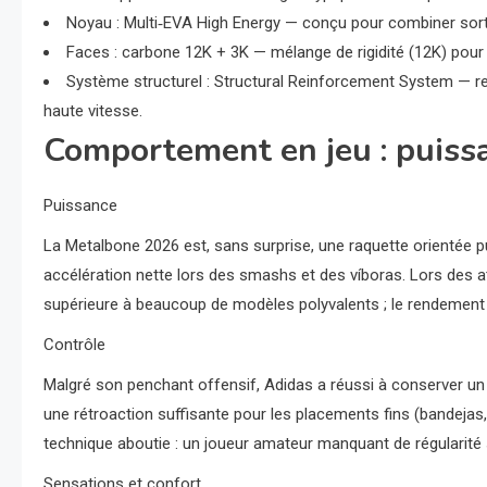
Noyau : Multi‑EVA High Energy — conçu pour combiner sortie
Faces : carbone 12K + 3K — mélange de rigidité (12K) pour p
Système structurel : Structural Reinforcement System — renf
haute vitesse.
Comportement en jeu : puissa
Puissance
La Metalbone 2026 est, sans surprise, une raquette orientée 
accélération nette lors des smashs et des víboras. Lors des a
supérieure à beaucoup de modèles polyvalents ; le rendement 
Contrôle
Malgré son penchant offensif, Adidas a réussi à conserver un
une rétroaction suffisante pour les placements fins (bandejas,
technique aboutie : un joueur amateur manquant de régularité
Sensations et confort