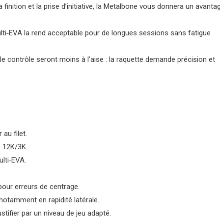
 finition et la prise d’initiative, la Metalbone vous donnera un avanta
lti‑EVA la rend acceptable pour de longues sessions sans fatigue
e contrôle seront moins à l’aise : la raquette demande précision et
au filet.
e 12K/3K.
ulti‑EVA.
pour erreurs de centrage.
 notamment en rapidité latérale.
tifier par un niveau de jeu adapté.