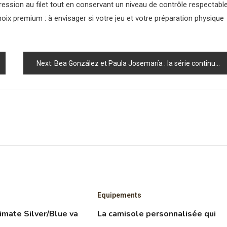
ession au filet tout en conservant un niveau de contrôle respectable
ix premium : à envisager si votre jeu et votre préparation physique
Next:
Bea González et Paula Josemaría : la série continue — découvrez le secret derrière 4 titres consécutifs
Equipements
imate Silver/Blue va
La camisole personnalisée qui