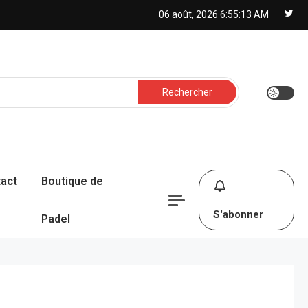
06 août, 2026
6:55:14 AM
Rechercher :
act
Boutique de
S'abonner
Padel