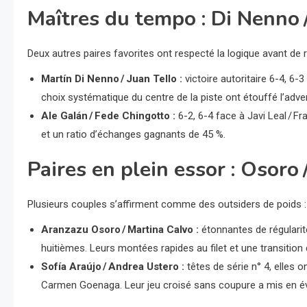
Maîtres du tempo : Di Nenno /
Deux autres paires favorites ont respecté la logique avant de r
Martín Di Nenno / Juan Tello :
victoire autoritaire 6-4, 6-
choix systématique du centre de la piste ont étouffé l’adver
Ale Galán / Fede Chingotto :
6-2, 6-4 face à Javi Leal / F
et un ratio d’échanges gagnants de 45 %.
Paires en plein essor : Osoro 
Plusieurs couples s’affirment comme des outsiders de poids :
Aranzazu Osoro / Martina Calvo :
étonnantes de régularit
huitièmes. Leurs montées rapides au filet et une transition 
Sofía Araújo / Andrea Ustero :
têtes de série n° 4, elles o
Carmen Goenaga. Leur jeu croisé sans coupure a mis en é