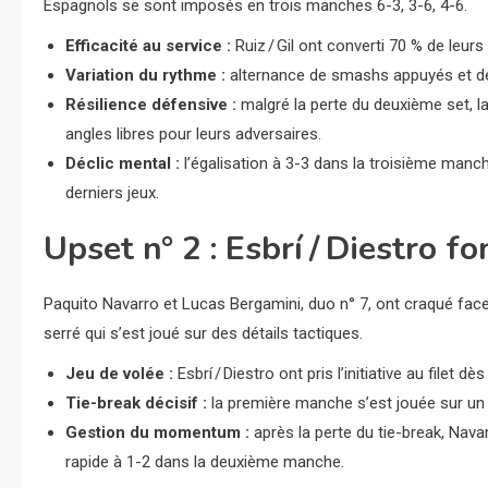
Espagnols se sont imposés en trois manches 6-3, 3-6, 4-6.
Efficacité au service :
Ruiz / Gil ont converti 70 % de leur
Variation du rythme :
alternance de smashs appuyés et de 
Résilience défensive :
malgré la perte du deuxième set, la 
angles libres pour leurs adversaires.
Déclic mental :
l’égalisation à 3-3 dans la troisième manch
derniers jeux.
Upset n° 2 : Esbrí / Diestro 
Paquito Navarro et Lucas Bergamini, duo n° 7, ont craqué face 
serré qui s’est joué sur des détails tactiques.
Jeu de volée :
Esbrí / Diestro ont pris l’initiative au filet
Tie-break décisif :
la première manche s’est jouée sur un m
Gestion du momentum :
après la perte du tie-break, Nava
rapide à 1-2 dans la deuxième manche.