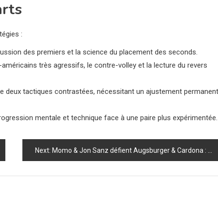
arts
égies :
ercussion des premiers et la science du placement des seconds.
méricains très agressifs, le contre-volley et la lecture du revers
e deux tactiques contrastées, nécessitant un ajustement permanen
progression mentale et technique face à une paire plus expérimentée.
Next:
Momo & Jon Sanz défient Augsburger & Cardona : le duel immanquable qui va tout changer à l’Asunción P2 !