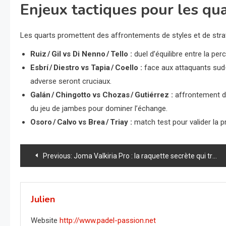
Enjeux tactiques pour les qu
Les quarts promettent des affrontements de styles et de strat
Ruiz / Gil vs Di Nenno / Tello :
duel d’équilibre entre la p
Esbrí / Diestro vs Tapia / Coello :
face aux attaquants sud-a
adverse seront cruciaux.
Galán / Chingotto vs Chozas / Gutiérrez :
affrontement d
du jeu de jambes pour dominer l’échange.
Osoro / Calvo vs Brea / Triay :
match test pour valider la 
Navigation
Previous:
Joma Valkiria Pro : la raquette secrète qui transformera votre jeu dès le premier coup !
de
l’article
Julien
Website
http://www.padel-passion.net