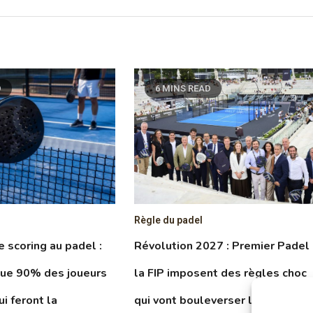
D
6 MINS READ
Règle du padel
le scoring au padel :
Révolution 2027 : Premier Padel
que 90% des joueurs
la FIP imposent des règles choc
ui feront la
qui vont bouleverser le circuit et