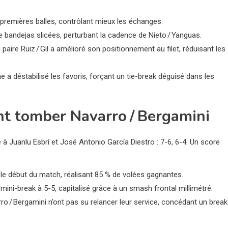
s premières balles, contrôlant mieux les échanges.
bandejas slicées, perturbant la cadence de Nieto / Yanguas.
paire Ruiz / Gil a amélioré son positionnement au filet, réduisant les
e a déstabilisé les favoris, forçant un tie-break déguisé dans les
font tomber Navarro / Bergamini
à Juanlu Esbrí et José Antonio García Diestro : 7-6, 6-4. Un score
 dès le début du match, réalisant 85 % de volées gagnantes.
ini-break à 5-5, capitalisé grâce à un smash frontal millimétré.
rro / Bergamini n’ont pas su relancer leur service, concédant un break