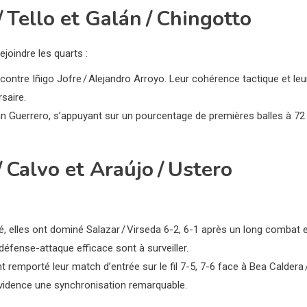
 Tello et Galán / Chingotto
ejoindre les quarts :
3 contre Iñigo Jofre / Alejandro Arroyo. Leur cohérence tactique et leu
saire.
ran Guerrero, s’appuyant sur un pourcentage de premières balles à 72
/ Calvo et Araújo / Ustero
é, elles ont dominé Salazar / Virseda 6-2, 6-1 après un long combat 
défense-attaque efficace sont à surveiller.
nt remporté leur match d’entrée sur le fil 7-5, 7-6 face à Bea Caldera 
vidence une synchronisation remarquable.