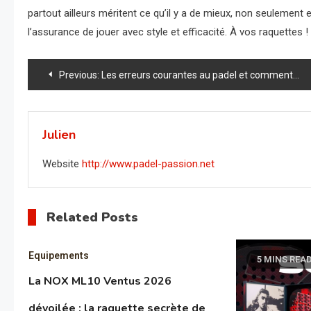
partout ailleurs méritent ce qu’il y a de mieux, non seulement
l’assurance de jouer avec style et efficacité. À vos raquettes !
Navigation
Previous:
Les erreurs courantes au padel et comment les éviter
de
l’article
Julien
Website
http://www.padel-passion.net
Related Posts
Equipements
5 MINS REA
La NOX ML10 Ventus 2026
dévoilée : la raquette secrète de