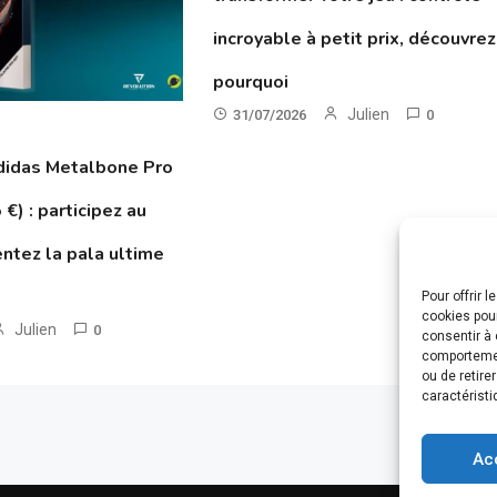
incroyable à petit prix, découvrez
pourquoi
Julien
31/07/2026
0
didas Metalbone Pro
€) : participez au
entez la pala ultime
Pour offrir 
cookies pour
Julien
0
consentir à 
comportement
ou de retire
caractéristi
Ac