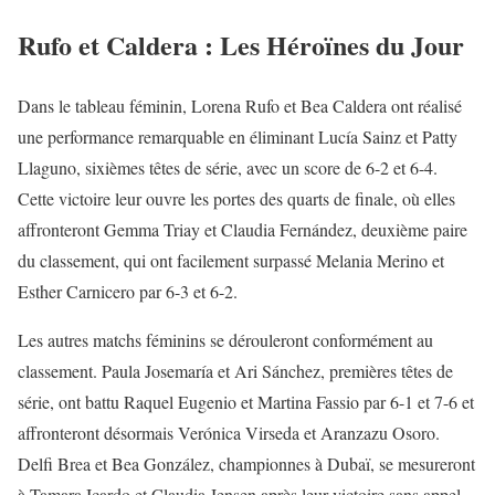
Rufo et Caldera : Les Héroïnes du Jour
Dans le tableau féminin, Lorena Rufo et Bea Caldera ont réalisé
une performance remarquable en éliminant Lucía Sainz et Patty
Llaguno, sixièmes têtes de série, avec un score de 6-2 et 6-4.
Cette victoire leur ouvre les portes des quarts de finale, où elles
affronteront Gemma Triay et Claudia Fernández, deuxième paire
du classement, qui ont facilement surpassé Melania Merino et
Esther Carnicero par 6-3 et 6-2.
Les autres matchs féminins se dérouleront conformément au
classement. Paula Josemaría et Ari Sánchez, premières têtes de
série, ont battu Raquel Eugenio et Martina Fassio par 6-1 et 7-6 et
affronteront désormais Verónica Virseda et Aranzazu Osoro.
Delfi Brea et Bea González, championnes à Dubaï, se mesureront
à Tamara Icardo et Claudia Jensen après leur victoire sans appel