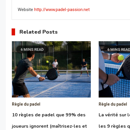
Website
http://www.padel-passion.net
Related Posts
6 MINS READ
6 MINS REA
Règle du padel
Règle du padel
10 règles de padel que 99% des
La vérité sur 
joueurs ignorent (maîtrisez-les et
les 9 règles 