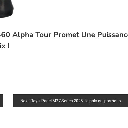
60 Alpha Tour Promet Une Puissanc
x !
Next:
Royal Padel M27 Series 2025 : la pala qui promet puissance maximale ET protection anti-blessure !