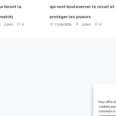
ui feront la
qui vont bouleverser le circuit et
 match)
protéger les joueurs
Julien
Julien
0
11/06/2026
0
Pour offrir 
cookies pour
consentir à 