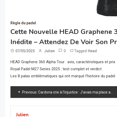
Règle du padel
Cette Nouvelle HEAD Graphene 3
Inédite – Attendez De Voir Son Pri
0
Tagged
07/05/2025
Julien
Head
HEAD Graphene 360 Alpha Tour : avis, caractéristiques et prix
Royal Padel M27 Series 2025 : test complet et verdict
Les 8 palas emblématiques qui ont marqué l’histoire du padel
Navigation
Previous:
Cardona crie à l’injustice : J’avais ma place au Mondial, et la fédé est sous le choc !
de
l’article
Julien