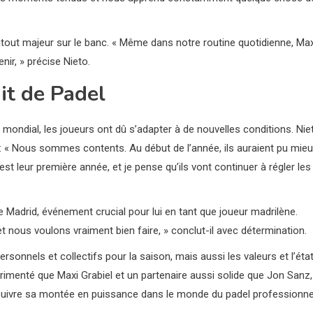
atout majeur sur le banc. « Même dans notre routine quotidienne, Max
nir, » précise Nieto.
it de Padel
 mondial, les joueurs ont dû s’adapter à de nouvelles conditions. Nie
 « Nous sommes contents. Au début de l’année, ils auraient pu mie
t leur première année, et je pense qu’ils vont continuer à régler les
 Madrid, événement crucial pour lui en tant que joueur madrilène.
t nous voulons vraiment bien faire, » conclut-il avec détermination.
rsonnels et collectifs pour la saison, mais aussi les valeurs et l’éta
rimenté que Maxi Grabiel et un partenaire aussi solide que Jon Sanz,
rsuivre sa montée en puissance dans le monde du padel professionne