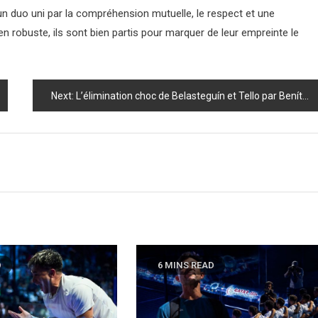
’un duo uni par la compréhension mutuelle, le respect et une
ien robuste, ils sont bien partis pour marquer de leur empreinte le
Next:
L’élimination choc de Belasteguín et Tello par Benítez et Cepero!
D
6 MINS READ