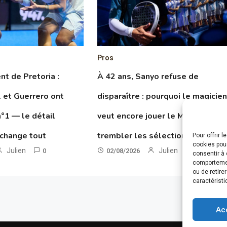
Pros
t de Pretoria :
À 42 ans, Sanyo refuse de
 et Guerrero ont
disparaître : pourquoi le magicie
n°1 — le détail
veut encore jouer le Mondial et fa
 change tout
trembler les sélectionneurs
Pour offrir 
cookies pour
Julien
Julien
0
02/08/2026
0
consentir à 
comportement
ou de retire
caractéristi
Ac