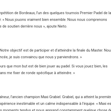
mpétition de Bordeaux, l’un des quelques tournois Premier Padel de l
her. « Nous jouons vraiment bien ensemble. Nous nous comprenons
 de soutien derrière nous », ajoute Nieto.
 Notre objectif est de participer et d’atteindre la finale du Master. No
ancée, je suis convaincu que nous y parviendrons. »
ujours que mon but est de bien jouer au padel. Si vous jouez bien, les
ans me fixer de ronde spécifique à atteindre. »
neur, l’ancien champion Maxi Grabiel. Grabiel, qui a atteint la premiè
érience inestimable et un calme indispensable à l’équipe. « Maxi es
ans les moments tendus et nous apprend constamment quelque chose d