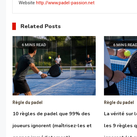
Website
http://www.padel-passion.net
Related Posts
6 MINS READ
6 MINS REA
Règle du padel
Règle du padel
10 règles de padel que 99% des
La vérité sur 
joueurs ignorent (maîtrisez-les et
les 9 règles 