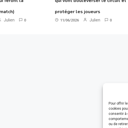
ui feront la
qui vont bouleverser le circuit et
 match)
protéger les joueurs
Julien
Julien
0
11/06/2026
0
Pour offrir 
cookies pour
consentir à 
comportement
ou de retire