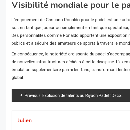
Visibilité mondiale pour le p
L’engouement de Cristiano Ronaldo pour le padel est une aubai
soit en tant que joueur ou simplement en tant que spectateur, co
Des personnalités comme Ronaldo apportent une exposition mé
publics et à séduire des amateurs de sports à travers le mond
En conséquence, la notoriété croissante du padel s’accompag
de nouvelles infrastructures dédiées à cette discipline. L’exem
émulation supplémentaire parmi les fans, transformant lentem
global.
Navigation
Previous:
Explosion de talents au Riyadh Padel : Découvrez les surprises qui ont bouleversé le tournoi !
de
l’article
Julien