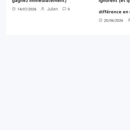
gagnez immédiatement)
ignorent (et q
Julien
14/07/2026
0
différence en
25/06/2026