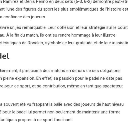
ván Ramírez et Denis Perino en deux sets (6-3, 6-2) démontre peut-êtr
vant l’une des figures du sport les plus emblématiques de l’histoire es
la confiance des joueurs.
livré un jeu remarquable. Leur cohésion et leur stratégie sur le court
. À la fin du match, ils ont su rendre hommage à leur illustre
éristiques de Ronaldo, symbole de leur gratitude et de leur inspirati
del
ièrement, il participe à des matchs en dehors de ses obligations
en pleine expansion. En effet, sa passion pour le padel ne date pas
cère pour ce sport, et sa contribution, même en tant que spectateur,
 souvent été vu frappant la balle avec des joueurs de haut niveau
é pour le padel lui permet non seulement de maintenir une forme
 tactiques propres à ce sport fascinant.