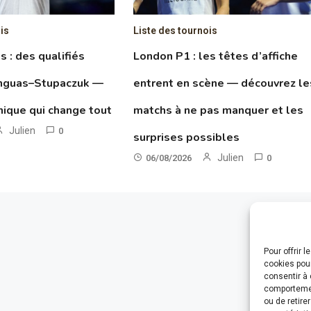
is
Liste des tournois
 : des qualifiés
London P1 : les têtes d’affiche
anguas–Stupaczuk —
entrent en scène — découvrez le
hnique qui change tout
matchs à ne pas manquer et les
Julien
0
surprises possibles
Julien
06/08/2026
0
Pour offrir 
cookies pour
consentir à 
comportement
ou de retire