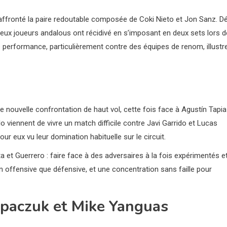
t affronté la paire redoutable composée de Coki Nieto et Jon Sanz. Dé
deux joueurs andalous ont récidivé en s’imposant en deux sets lors d
te performance, particulièrement contre des équipes de renom, illustr
e nouvelle confrontation de haut vol, cette fois face à Agustín Tapia
lo viennent de vivre un match difficile contre Javi Garrido et Lucas
ur eux vu leur domination habituelle sur le circuit.
et Guerrero : faire face à des adversaires à la fois expérimentés e
ien offensive que défensive, et une concentration sans faille pour
upaczuk et Mike Yanguas