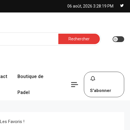
06 août, 2026
3:28:20 PM
Rechercher :
act
Boutique de
S'abonner
Padel
Les Favoris !