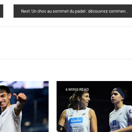
Next:
Un choc au sommet du padel : découvrez comment deux outsiders ont écrasé les stars mondiales !
D
6 MINS READ