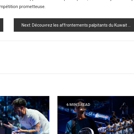
compétition prometteuse.
Next:
Découvrez les affrontements palpitants du Kuwait P1 : Quand les stars du padel s’affrontent dans des duels épiques !
D
6 MINS READ