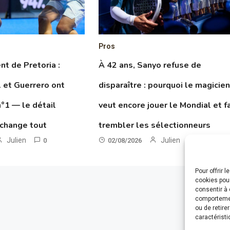
Pros
t de Pretoria :
À 42 ans, Sanyo refuse de
 et Guerrero ont
disparaître : pourquoi le magicie
n°1 — le détail
veut encore jouer le Mondial et fa
 change tout
trembler les sélectionneurs
Julien
Julien
0
02/08/2026
0
Pour offrir 
cookies pour
consentir à 
comportement
ou de retire
caractéristi