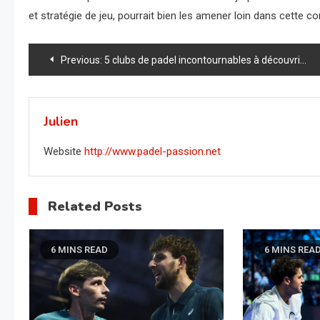
et stratégie de jeu, pourrait bien les amener loin dans cette 
Navigation
Previous:
5 clubs de padel incontournables à découvrir en France pour 2024
de
l’article
Julien
Website
http://www.padel-passion.net
Related Posts
6 MINS READ
6 MINS REA