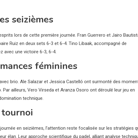
es seizièmes
sprits lors de cette première journée. Fran Guerrero et Jairo Bautist
a paire Ruiz en deux sets 6-3 et 6-4. Tino Libaak, accompagné de
 avec une victoire 6-3, 6-4.
ormances féminines
e avec brio. Ale Salazar et Jessica Castelló ont surmonté des momen
o. Par ailleurs, Vero Virseda et Aranza Osoro ont déroulé leur jeu en
 domination technique.
 tournoi
journée en seizièmes, l’attention reste focalisée sur les stratégies 
ur élan. Leur approche scientifique du padel, alliant analyse techniq