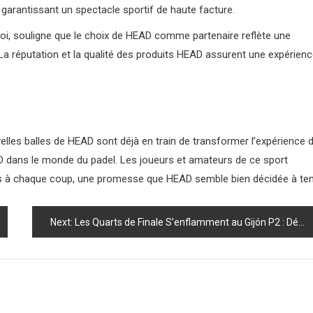
 garantissant un spectacle sportif de haute facture.
oi, souligne que le choix de HEAD comme partenaire reflète une
La réputation et la qualité des produits HEAD assurent une expérien
elles balles de HEAD sont déjà en train de transformer l’expérience 
D dans le monde du padel. Les joueurs et amateurs de ce sport
 à chaque coup, une promesse que HEAD semble bien décidée à teni
Next:
Les Quarts de Finale S’enflamment au Gijón P2 : Découvrez les Duels Épiques qui Vous Attendent !