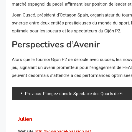
marché espagnol du padel, affirmant leur position de leader et
Joan Cuscó, président d’Octagon Spain, organisateur du tourn
synergie entre deux entités prestigieuses du monde du sport. 
optimale pour les joueurs et les spectateurs du Gijón P2.
Perspectives d’Avenir
Alors que le tournoi Gijón P2 se déroule avec succès, les nouv
jeu, signalant un avenir prometteur pour l’engagement de HEA
peuvent désormais s’attendre à des performances optimisées
Navigation
Previous:
Plongez dans le Spectacle des Quarts de Finale du Gijón P2 : Des Confrontations Épiques en Direct !
de
l’article
Julien
Website
http://www.padel-passion.net