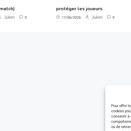
 match)
protéger les joueurs
Julien
Julien
0
11/06/2026
0
Pour offrir 
cookies pour
consentir à 
comportement
ou de retire