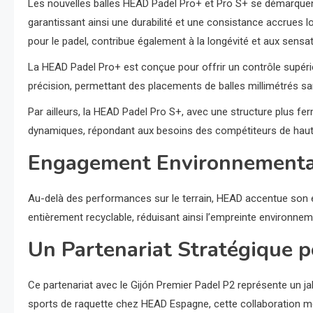
Les nouvelles balles HEAD Padel Pro+ et Pro S+ se démarquent 
garantissant ainsi une durabilité et une consistance accrues lo
pour le padel, contribue également à la longévité et aux sensat
La HEAD Padel Pro+ est conçue pour offrir un contrôle supérie
précision, permettant des placements de balles millimétrés s
Par ailleurs, la HEAD Padel Pro S+, avec une structure plus f
dynamiques, répondant aux besoins des compétiteurs de haut ni
Engagement Environnemental
Au-delà des performances sur le terrain, HEAD accentue son e
entièrement recyclable, réduisant ainsi l’empreinte environneme
Un Partenariat Stratégique p
Ce partenariat avec le Gijón Premier Padel P2 représente un ja
sports de raquette chez HEAD Espagne, cette collaboration met