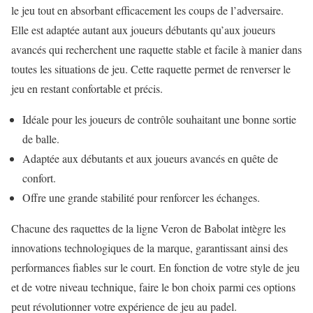
le jeu tout en absorbant efficacement les coups de l’adversaire.
Elle est adaptée autant aux joueurs débutants qu’aux joueurs
avancés qui recherchent une raquette stable et facile à manier dans
toutes les situations de jeu. Cette raquette permet de renverser le
jeu en restant confortable et précis.
Idéale pour les joueurs de contrôle souhaitant une bonne sortie
de balle.
Adaptée aux débutants et aux joueurs avancés en quête de
confort.
Offre une grande stabilité pour renforcer les échanges.
Chacune des raquettes de la ligne Veron de Babolat intègre les
innovations technologiques de la marque, garantissant ainsi des
performances fiables sur le court. En fonction de votre style de jeu
et de votre niveau technique, faire le bon choix parmi ces options
peut révolutionner votre expérience de jeu au padel.