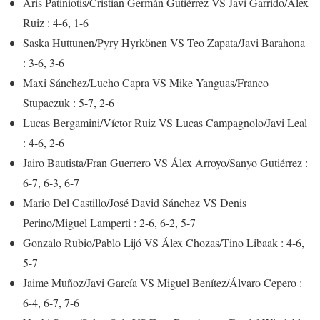
Aris Patiniotis/Cristian Germán Gutiérrez VS Javi Garrido/Álex
Ruiz : 4-6, 1-6
Saska Huttunen/Pyry Hyrkönen VS Teo Zapata/Javi Barahona
: 3-6, 3-6
Maxi Sánchez/Lucho Capra VS Mike Yanguas/Franco
Stupaczuk : 5-7, 2-6
Lucas Bergamini/Víctor Ruiz VS Lucas Campagnolo/Javi Leal
: 4-6, 2-6
Jairo Bautista/Fran Guerrero VS Álex Arroyo/Sanyo Gutiérrez :
6-7, 6-3, 6-7
Mario Del Castillo/José David Sánchez VS Denis
Perino/Miguel Lamperti : 2-6, 6-2, 5-7
Gonzalo Rubio/Pablo Lijó VS Álex Chozas/Tino Libaak : 4-6,
5-7
Jaime Muñoz/Javi García VS Miguel Benítez/Álvaro Cepero :
6-4, 6-7, 7-6