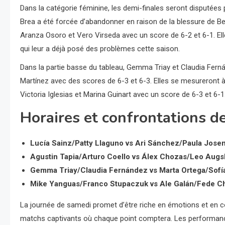
Dans la catégorie féminine, les demi-finales seront disputées p
Brea a été forcée d’abandonner en raison de la blessure de B
Aranza Osoro et Vero Virseda avec un score de 6-2 et 6-1. Ell
qui leur a déjà posé des problèmes cette saison.
Dans la partie basse du tableau, Gemma Triay et Claudia Fern
Martínez avec des scores de 6-3 et 6-3. Elles se mesureront à
Victoria Iglesias et Marina Guinart avec un score de 6-3 et 6-1
Horaires et confrontations d
Lucía Sainz/Patty Llaguno vs Ari Sánchez/Paula Josem
Agustin Tapia/Arturo Coello vs Álex Chozas/Leo Augs
Gemma Triay/Claudia Fernández vs Marta Ortega/Sofía
Mike Yanguas/Franco Stupaczuk vs Ale Galán/Fede Ch
La journée de samedi promet d’être riche en émotions et en c
matchs captivants où chaque point comptera. Les performan