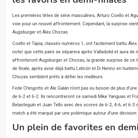
Les premières têtes de série masculines, Arturo Coello et Agus
voie pour un nouvel affrontement. Cependant, la surprise vien
Augsburger et Álex Chozas.
Coello et Tapia, classés numéros 1, ont facilement battu Álex R
noter que cette paire se séparera après Valladolid et aura de n
affronteront Augsburger et Chozas, la grande surprise de ce t
de finale, après avoir déjà battu Lebrón et Di Nenno en huitièm
Chozas semblent prêts à défier les meilleurs.
Fede Chingotto et Ale Galán n’ont pas eu besoin de plus d’un
de 6-2 et 6-2. Ils rencontreront ce samedi Mike Yanguas et F
Belasteguín et Juan Tello avec des scores de 6-2, 4-6, et 6-3
match a été marqué par une polémique autour d’une décision a
Un plein de favorites en dem