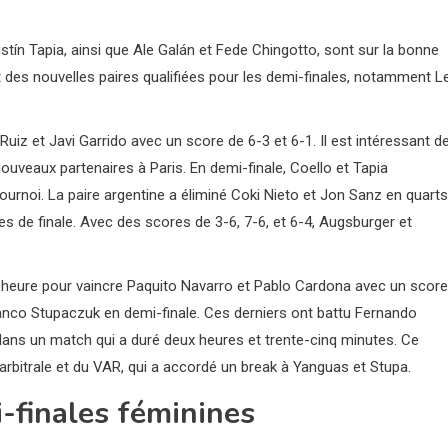
tín Tapia, ainsi que Ale Galán et Fede Chingotto, sont sur la bonne
t des nouvelles paires qualifiées pour les demi-finales, notamment L
uiz et Javi Garrido avec un score de 6-3 et 6-1. Il est intéressant d
ouveaux partenaires à Paris. En demi-finale, Coello et Tapia
ournoi. La paire argentine a éliminé Coki Nieto et Jon Sanz en quarts
es de finale. Avec des scores de 3-6, 7-6, et 6-4, Augsburger et
e heure pour vaincre Paquito Navarro et Pablo Cardona avec un score
ranco Stupaczuk en demi-finale. Ces derniers ont battu Fernando
 dans un match qui a duré deux heures et trente-cinq minutes. Ce
rbitrale et du VAR, qui a accordé un break à Yanguas et Stupa.
i-finales féminines