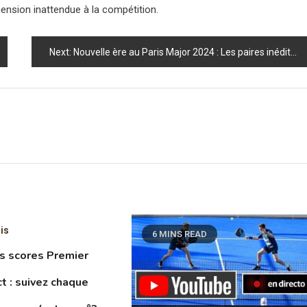
mension inattendue à la compétition.
Next:
Nouvelle ère au Paris Major 2024 : Les paires inédites à suivre de près !
is
6 MINS READ
s scores Premier
t : suivez chaque