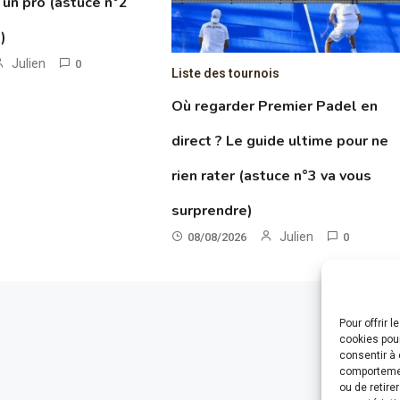
un pro (astuce n°2
)
Julien
0
Liste des tournois
Où regarder Premier Padel en
direct ? Le guide ultime pour ne
rien rater (astuce n°3 va vous
surprendre)
Julien
08/08/2026
0
Pour offrir 
cookies pour
consentir à 
comportement
ou de retire