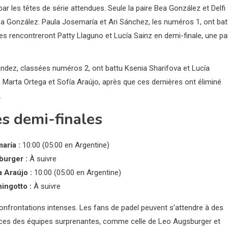
ar les têtes de série attendues. Seule la paire Bea González et Delfi
ea González. Paula Josemaría et Ari Sánchez, les numéros 1, ont bat
es rencontreront Patty Llaguno et Lucía Sainz en demi-finale, une pa
ández, classées numéros 2, ont battu Ksenia Sharifova et Lucía
 Marta Ortega et Sofía Araújo, après que ces dernières ont éliminé
.
es demi-finales
aría :
10:00 (05:00 en Argentine)
burger :
À suivre
 Araújo :
10:00 (05:00 en Argentine)
ingotto :
À suivre
onfrontations intenses. Les fans de padel peuvent s’attendre à des
ces des équipes surprenantes, comme celle de Leo Augsburger et