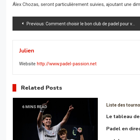
Álex Chozas, seront particulièrement suivies, ajoutant une di
Navigation
Previous:
Comment choisir le bon club de padel pour vous
de
l’article
Julien
Website
http://www.padel-passion.net
Related Posts
Liste des tourno
6 MINS READ
Le tableau de
Padel en direc