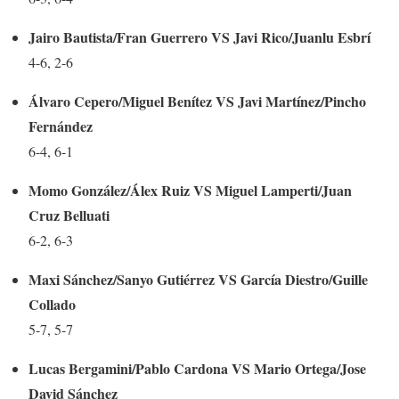
Jairo Bautista/Fran Guerrero VS Javi Rico/Juanlu Esbrí
4-6, 2-6
Álvaro Cepero/Miguel Benítez VS Javi Martínez/Pincho
Fernández
6-4, 6-1
Momo González/Álex Ruiz VS Miguel Lamperti/Juan
Cruz Belluati
6-2, 6-3
Maxi Sánchez/Sanyo Gutiérrez VS García Diestro/Guille
Collado
5-7, 5-7
Lucas Bergamini/Pablo Cardona VS Mario Ortega/Jose
David Sánchez