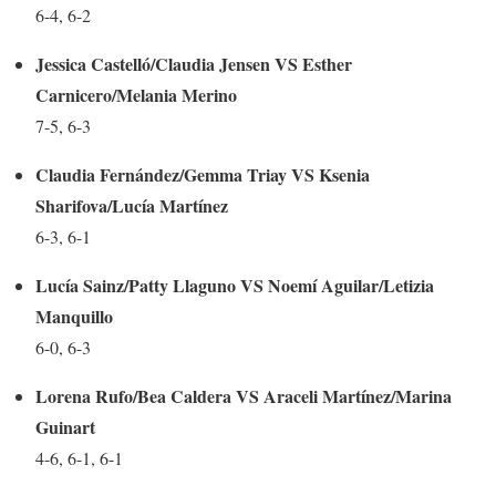
6-4, 6-2
Jessica Castelló/Claudia Jensen VS Esther
Carnicero/Melania Merino
7-5, 6-3
Claudia Fernández/Gemma Triay VS Ksenia
Sharifova/Lucía Martínez
6-3, 6-1
Lucía Sainz/Patty Llaguno VS Noemí Aguilar/Letizia
Manquillo
6-0, 6-3
Lorena Rufo/Bea Caldera VS Araceli Martínez/Marina
Guinart
4-6, 6-1, 6-1