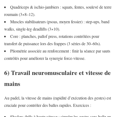
Quadriceps & ischio‑jambiers : squats, fentes, soulevé de terre
roumain (3×8–12).
Muscles stabilisateurs (psoas, moyen fessier) : step‑ups, band
walks, single‑leg deadlifts (3×10).
Core : planches, pallof press, rotations contrôlées pour
transfert de puissance lors des frappes (3 séries de 30–60s).
Pliométrie associée au renforcement : finir la séance par sauts
contrôlés pour améliorer la synergie force‑vitesse.
6) Travail neuromusculaire et vitesse de
mains
Au padel, la vitesse de mains (rapidité d’exécution des gestes) est
cruciale pour contrôler des balles rapides. Exercices :
Shadow drills à haute vitesse : simuler les gestes sans balle en