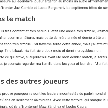
e assure au légendaire joueur argentin au moins un autre affrontemen
affronter Javi Garrido et Lucas Bergamini, les septièmes têtes de sér
ès le match
is très content et très serein. C’était une année très difficile, vraime
aîner pour m’améliorer, mais cette dernière année et demie a été un
tion très difficile. J’ai traversé toute cette année, mais j’ai atteint 
oup. Tino Libaak m’a fait vivre deux mois et demi incroyables, non
te ce qui arrive, si aujourd’hui avait été mon dernier match, je serais
ui, je pourrais regarder ma famille dans les yeux et leur dire : ‘J’ai fait
 des autres joueurs
is prouvé pourquoi ils sont les leaders incontestés du padel mondial
et Sans en seulement 44 minutes. Avec cette victoire, qui marque leu
inale, où ils affronteront Maxi Sánchez et Lucho Capra.