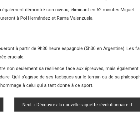
 a également démontré son niveau, éliminant en 52 minutes Miguel
esureront à Pol Hernández et Rama Valenzuela.
joueront à partir de 9h30 heure espagnole (5h30 en Argentine). Les f
ée cruciale.
stre non seulement sa résilience face aux épreuves, mais également
ndaire. Qu’il s’agisse de ses tactiques sur le terrain ou de sa philosop
 hommage à celui qui a tant donné à ce sport.
Next:
« Découvrez la nouvelle raquette révolutionnaire de Juan Lebrón : un véritable changement de jeu ! »