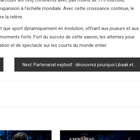
 parcourir les cinq continents avec pas moins de 115 tournois,
expansion à l’échelle mondiale. Avec cette croissance continue, le
e la relève.
ant que sport dynamiquement en évolution, offrant aux joueurs et aux
moments forts. Fort du succès de cette saison, les attentes pour
ation et de spectacle sur les courts du monde entier.
Next:
Partenariat explosif : découvrez pourquoi Libaak et Tello seront les stars du padel en 2025 !
D
6 MINS READ