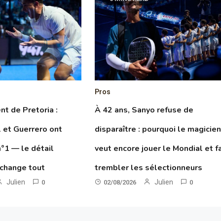
Pros
t de Pretoria :
À 42 ans, Sanyo refuse de
 et Guerrero ont
disparaître : pourquoi le magicie
n°1 — le détail
veut encore jouer le Mondial et fa
 change tout
trembler les sélectionneurs
Julien
Julien
0
02/08/2026
0