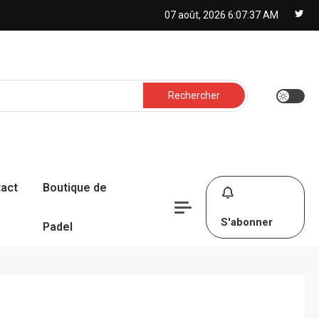
07 août, 2026
6:07:38 AM
Rechercher :
act
Boutique de
S'abonner
Padel