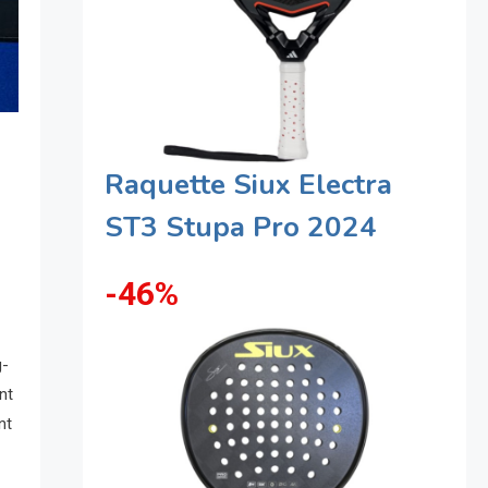
Raquette Siux Electra
ST3 Stupa Pro 2024
-46%
g-
nt
nt