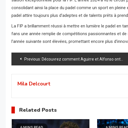
saison exceptionnelle pour la FIP. L’année 2024 a vu le circuit
consolidant ainsi la place du padel comme un sport en pleine 
padel attire toujours plus d’adeptes et de talents prêts à prendr
La FIP a brillamment réussi à mettre en lumière le padel en t
fans une année remplie de compétitions passionnantes et de 
l’année suivante sont élevées, promettant encore plus d’innov
Navigation
Previous:
Découvrez comment Aguirre et Alfonso ont enflammé le Venezuela avec une victoire historique !
de
l’article
Mila Delcourt
Related Posts
6 MINS READ
6 MINS REA