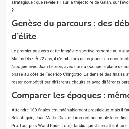
stratégique : que révèle‑t‑il sur la trajectoire de Galán, sur l’é
?
Genèse du parcours : des déb
d’élite
Le premier pas vers cette longévité sportive remonte au Vall
Matías Díaz. À 22 ans, il n’était alors qu’un joueur en construct
l’apogée avec Juan Lebrón, avec qui il a occupé la place de 
phase au côté de Federico Chingotto. La densité des finales a
rester compétitif sur différents circuits et avec différents par
Comparer les époques : même 
Atteindre 100 finales est indéniablement prestigieux, mais il 
Belasteguín, Juan Martín Díaz et Lima ont accumulé leurs final
Pro Tour puis World Padel Tour), tandis que Galán atteint ce c