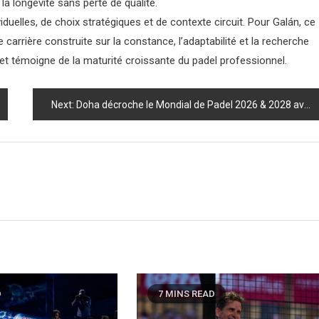
la longévité sans perte de qualité.
iduelles, de choix stratégiques et de contexte circuit. Pour Galán, ce
e carrière construite sur la constance, l’adaptabilité et la recherche
et témoigne de la maturité croissante du padel professionnel.
Next:
Doha décroche le Mondial de Padel 2026 & 2028 avec des prize‑money historiques — ce que ça va changer pour le sport
D
7 MINS READ