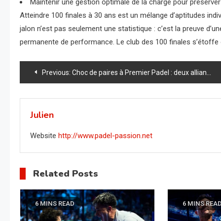
Maintenir une gestion optimale de la charge pour préserver 
Atteindre 100 finales à 30 ans est un mélange d’aptitudes indiv
jalon n’est pas seulement une statistique : c’est la preuve d’un
permanente de performance. Le club des 100 finales s’étoffe 
Navigation
Previous:
Choc de paires à Premier Padel : deux alliances explosives qui vont bouleverser le classement féminin
de
l’article
Julien
Website
http://www.padel-passion.net
Related Posts
6 MINS READ
6 MINS REA