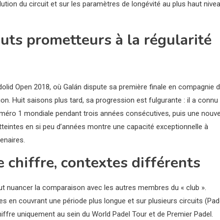
volution du circuit et sur les paramètres de longévité au plus haut nive
uts prometteurs à la régularité
adolid Open 2018, où Galán dispute sa première finale en compagnie 
ion. Huit saisons plus tard, sa progression est fulgurante : il a connu
numéro 1 mondiale pendant trois années consécutives, puis une nouve
tteintes en si peu d’années montre une capacité exceptionnelle à
tenaires.
chiffre, contextes différents
faut nuancer la comparaison avec les autres membres du « club ».
es en couvrant une période plus longue et sur plusieurs circuits (Pad
hiffre uniquement au sein du World Padel Tour et de Premier Padel.