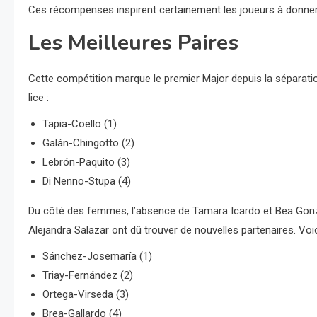
Ces récompenses inspirent certainement les joueurs à donner 
Les Meilleures Paires
Cette compétition marque le premier Major depuis la séparatio
lice :
Tapia-Coello (1)
Galán-Chingotto (2)
Lebrón-Paquito (3)
Di Nenno-Stupa (4)
Du côté des femmes, l’absence de Tamara Icardo et Bea Gonzál
Alejandra Salazar ont dû trouver de nouvelles partenaires. Voic
Sánchez-Josemaría (1)
Triay-Fernández (2)
Ortega-Virseda (3)
Brea-Gallardo (4)