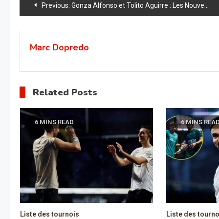
Navigation
Previous:
Gonza Alfonso et Tolito Aguirre : Les Nouveaux Rois du Circuit A1
de
l’article
Marc Dopredo
Related Posts
6 MINS READ
6 MINS REA
Liste des tournois
Liste des tourno