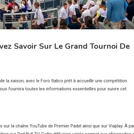
evez Savoir Sur Le Grand Tournoi De
 la saison, avec le Foro Italico prêt à accueillir une compétition
ous fournira toutes les informations essentielles pour suivre cet
s sur la chaîne YouTube de Premier Padel ainsi que sur Viaplay. À par
tion sur Red Bull TV. Cette diffusion variée permet aux aficionados 