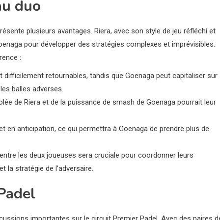
au duo
ésente plusieurs avantages. Riera, avec son style de jeu réfléchi et
e Goenaga pour développer des stratégies complexes et imprévisibles.
rence :
et difficilement retournables, tandis que Goenaga peut capitaliser sur
es balles adverses.
lée de Riera et de la puissance de smash de Goenaga pourrait leur
et en anticipation, ce qui permettra à Goenaga de prendre plus de
ntre les deux joueuses sera cruciale pour coordonner leurs
la stratégie de l’adversaire.
 Padel
cussions importantes sur le circuit Premier Padel. Avec des paires d