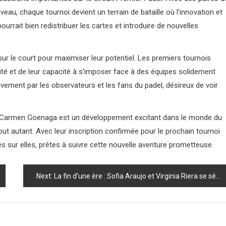
au, chaque tournoi devient un terrain de bataille où l’innovation et
ourrait bien redistribuer les cartes et introduire de nouvelles
r le court pour maximiser leur potentiel. Les premiers tournois
lité et de leur capacité à s’imposer face à des équipes solidement
ivement par les observateurs et les fans du padel, désireux de voir
a et Carmen Goenaga est un développement excitant dans le monde du
out autant. Avec leur inscription confirmée pour le prochain tournoi
s sur elles, prêtes à suivre cette nouvelle aventure prometteuse.
Next:
La fin d’une ère : Sofia Araujo et Virginia Riera se séparent !