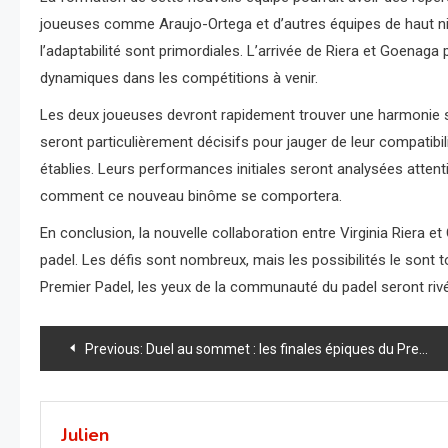
joueuses comme Araujo-Ortega et d’autres équipes de haut nive
l’adaptabilité sont primordiales. L’arrivée de Riera et Goenaga p
dynamiques dans les compétitions à venir.
Les deux joueuses devront rapidement trouver une harmonie su
seront particulièrement décisifs pour jauger de leur compatibi
établies. Leurs performances initiales seront analysées attent
comment ce nouveau binôme se comportera.
En conclusion, la nouvelle collaboration entre Virginia Rier
padel. Les défis sont nombreux, mais les possibilités le sont t
Premier Padel, les yeux de la communauté du padel seront rivé
Navigation
Previous:
Duel au sommet : les finales épiques du Premier Padel Major de Rome aujourd’hui
de
l’article
Julien