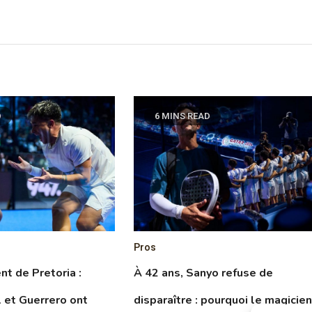
D
6 MINS READ
Pros
t de Pretoria :
À 42 ans, Sanyo refuse de
 et Guerrero ont
disparaître : pourquoi le magicie