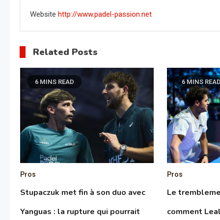
Website
http://www.padel-passion.net
Related Posts
6 MINS READ
6 MINS REA
Pros
Pros
Stupaczuk met fin à son duo avec
Le tremblemen
Yanguas : la rupture qui pourrait
comment Leal