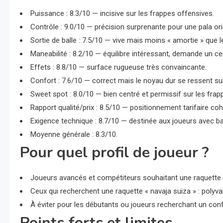
Puissance : 8.3/10 — incisive sur les frappes offensives.
Contrôle : 9.0/10 — précision surprenante pour une pala or
Sortie de balle : 7.5/10 — vive mais moins « amortie » que 
Maneabilité : 8.2/10 — équilibre intéressant, demande un cer
Effets : 8.8/10 — surface rugueuse très convaincante.
Confort : 7.6/10 — correct mais le noyau dur se ressent s
Sweet spot : 8.0/10 — bien centré et permissif sur les fra
Rapport qualité/prix : 8.5/10 — positionnement tarifaire c
Exigence technique : 8.7/10 — destinée aux joueurs avec ba
Moyenne générale : 8.3/10.
Pour quel profil de joueur ?
Joueurs avancés et compétiteurs souhaitant une raquette of
Ceux qui recherchent une raquette « navaja suiza » : polyva
À éviter pour les débutants ou joueurs recherchant un conf
Points forts et limites