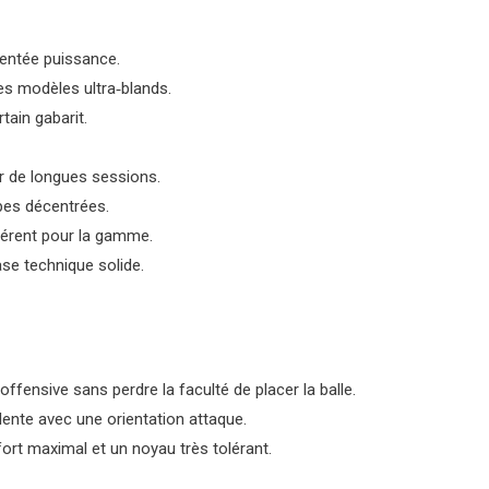
ientée puissance.
les modèles ultra‑blands.
tain gabarit.
ur de longues sessions.
ppes décentrées.
ohérent pour la gamme.
se technique solide.
fensive sans perdre la faculté de placer la balle.
lente avec une orientation attaque.
ort maximal et un noyau très tolérant.