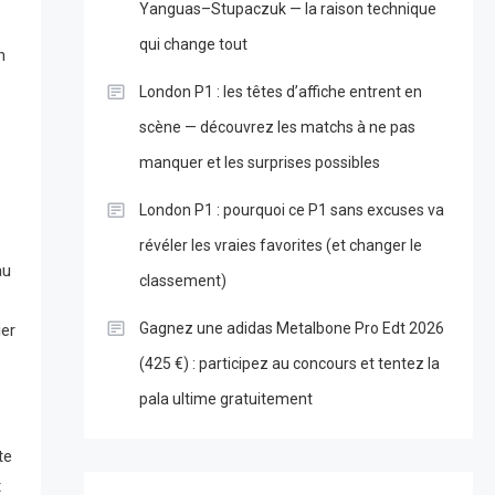
Yanguas–Stupaczuk — la raison technique
qui change tout
n
London P1 : les têtes d’affiche entrent en
scène — découvrez les matchs à ne pas
manquer et les surprises possibles
London P1 : pourquoi ce P1 sans excuses va
révéler les vraies favorites (et changer le
au
classement)
Gagnez une adidas Metalbone Pro Edt 2026
ier
(425 €) : participez au concours et tentez la
pala ultime gratuitement
te
t