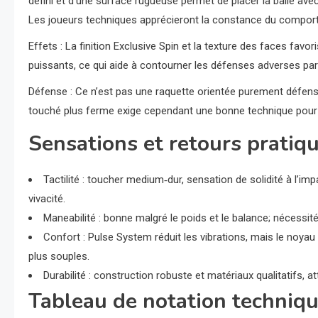
défini et d’une surface rugueuse permet de placer la balle ave
Les joueurs techniques apprécieront la constance du compor
Effets : La finition Exclusive Spin et la texture des faces favor
puissants, ce qui aide à contourner les défenses adverses par l
Défense : Ce n’est pas une raquette orientée purement défense, 
touché plus ferme exige cependant une bonne technique pour 
Sensations et retours pratiq
Tactilité : toucher medium‑dur, sensation de solidité à l’imp
vivacité.
Maneabilité : bonne malgré le poids et le balance; nécessité 
Confort : Pulse System réduit les vibrations, mais le noya
plus souples.
Durabilité : construction robuste et matériaux qualitatifs
Tableau de notation techniqu