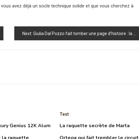
i vous avez déjà un socle technique solide et que vous cherchez à
Next:
Giulia Dal Pozzo fait tomber une page d’histoire : la jeune Italienne crée l’exploit et propulse l’Italie en quarts d’un Major — le match fou à voir
Test
ury Genius 12K Alum
La raquette secrète de Marta
 la raquette
Ortega qui fait trembler le circuit 