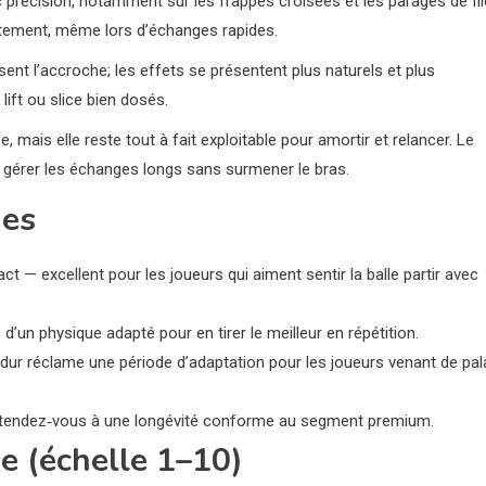
c précision, notamment sur les frappes croisées et les parages de fil
tement, même lors d’échanges rapides.
isent l’accroche; les effets se présentent plus naturels et plus
ift ou slice bien dosés.
mais elle reste tout à fait exploitable pour amortir et relancer. Le
gérer les échanges longs sans surmener le bras.
ues
act — excellent pour les joueurs qui aiment sentir la balle partir avec
d’un physique adapté pour en tirer le meilleur en répétition.
u dur réclame une période d’adaptation pour les joueurs venant de pal
, attendez‑vous à une longévité conforme au segment premium.
e (échelle 1–10)