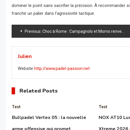
dominer le point sans sacrifier la précision. À recommander s
franchir un palier dans l’agressivité tactique.
Navigation
Previous:
Choc à Rome : Campagnolo et Momo renversent les n°3 et débarquent en quarts — le match qui a fait pleurer le public
de
l’article
Julien
Website
http://www.padel-passion.net
Related Posts
Test
Test
Bullpadel Vertex 05 : la nouvelle
NOX AT10 Lux
arme offensive qui promet
Xtreme 2026 :