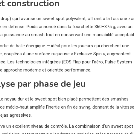
et construction
rop) qui favorise un sweet spot polyvalent, offrant à la fois une z
te en défense. Poids annoncé dans la fourchette 360–375 g, avec un
t la puissance au smash tout en conservant une maniabilité acceptabl
tie de balle énergique — idéal pour les joueurs qui cherchent une
sée, couplées à une surface rugueuse « Exclusive Spin », augmentent
 slice. Les technologies intégrées (EOS Flap pour l’aéro, Pulse System
une approche moderne et orientée performance.
yse par phase de jeu
s. Le noyau dur et le sweet spot bien placé permettent des smashes
ce médio‑haut amplifie l’inertie en fin de swing, donnant de la vitess
dejas agressives.
erve un excellent niveau de contrôle. La combinaison d’un sweet spot