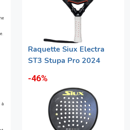
one
e.
Raquette Siux Electra
ST3 Stupa Pro 2024
-46%
e à