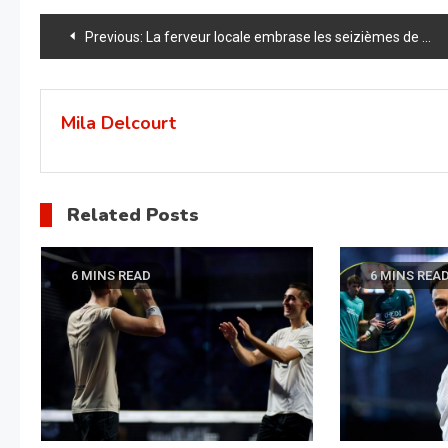
Navigation
Previous:
La ferveur locale embrase les seizièmes de finale à Málaga P1!
de
l’article
Mila Delcourt
Related Posts
6 MINS READ
6 MINS REA