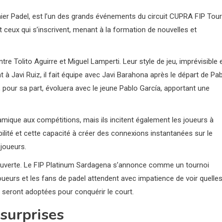
emier Padel, est l’un des grands événements du circuit CUPRA FIP Tour
 ceux qui s’inscrivent, menant à la formation de nouvelles et
re Tolito Aguirre et Miguel Lamperti. Leur style de jeu, imprévisible 
nt à Javi Ruiz, il fait équipe avec Javi Barahona après le départ de Pa
 pour sa part, évoluera avec le jeune Pablo García, apportant une
que aux compétitions, mais ils incitent également les joueurs à
bilité et cette capacité à créer des connexions instantanées sur le
 joueurs.
e ouverte. Le FIP Platinum Sardagena s’annonce comme un tournoi
joueurs et les fans de padel attendent avec impatience de voir quelle
s seront adoptées pour conquérir le court.
 surprises