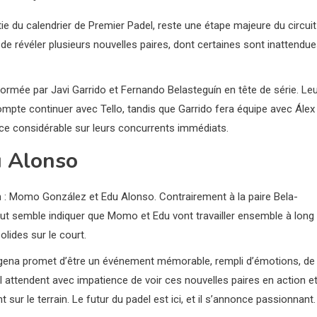
tie du calendrier de Premier Padel, reste une étape majeure du circuit
e révéler plusieurs nouvelles paires, dont certaines sont inattendu
 Formée par Javi Garrido et Fernando Belasteguín en tête de série. Le
ompte continuer avec Tello, tandis que Garrido fera équipe avec Álex
nce considérable sur leurs concurrents immédiats.
u Alonso
ion : Momo González et Edu Alonso. Contrairement à la paire Bela-
ut semble indiquer que Momo et Edu vont travailler ensemble à long
lides sur le court.
dagena promet d’être un événement mémorable, rempli d’émotions, de
 attendent avec impatience de voir ces nouvelles paires en action e
ur le terrain. Le futur du padel est ici, et il s’annonce passionnant.