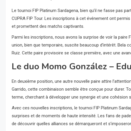
Le tournoi FIP Platinum Sardagena, bien qu’il ne fasse pas par
CUPRA FIP Tour. Les inscriptions à cet événement ont permis d
et promettent des matchs captivants.
Parmi les inscriptions, nous avons la surprise de voir la paire
union, bien que temporaire, suscite beaucoup d’intérêt. Bela c
Ruiz. Cette paire provisoire se classe première, avec une ava
Le duo Momo González – Ed
En deuxième position, une autre nouvelle paire attire l’attent
Garrido, cette combinaison semble être conçue pour durer. To
terme, cherchant à développer une synergie et une cohésion so
Avec ces nouvelles inscriptions, le tournoi FIP Platinum Sar
surprises et de moments de haute intensité. Les fans de padel
de découvrir quelles alliances se démarqueront et s’imposeront s