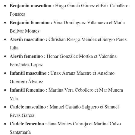
Benjamín masculino :
Hugo García Gómez et Erik Caballero
Fonseca
Benjamín femenino :
Vera Domínguez Villanueva et Marta
Bolívar Montes
Alevín masculino :
Christian Riesgo Méndez et Sergio Pérez
Julia
Alevín femenino :
Henar González Mortka et Valentina
Fernández López
Infantil masculino :
Unax Arranz Maestre et Anselmo
Guerrero Álvarez
Infantil femenino :
Martina Vera Cebollero et Mar Munera
Vila
Cadete masculino :
Manuel Castaño Salguero et Samuel
Rivas García
Cadete femenino :
Jana Montes Cabruja et Martina Calvo
Santamaría