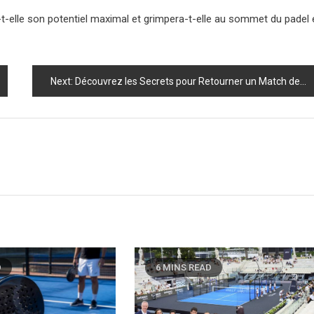
ra-t-elle son potentiel maximal et grimpera-t-elle au sommet du padel
Next:
Découvrez les Secrets pour Retourner un Match de Padel et Surprendre vos Adversaires !
D
6 MINS READ