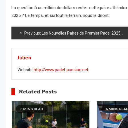
La question à un million de dollars reste : cette paire atteind
2025 ? Le temps, et surtout le terrain, nous le diront.
Navigation
Previous:
Les Nouvelles Paires de Premier Padel 2025 : Découvrez les Combinaisons qui Vont Tout Changer !
de
l’article
Julien
Website
http://www.padel-passion.net
Related Posts
6 MINS READ
6 MINS REA