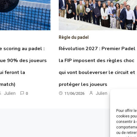
Règle du padel
le scoring au padel :
Révolution 2027 : Premier Padel
que 90% des joueurs
la FIP imposent des règles choc
ui feront la
qui vont bouleverser le circuit et
 match)
protéger les joueurs
Julien
Julien
0
11/06/2026
0
Pour offrir 
cookies pour
consentir à 
comportement
ou de retire