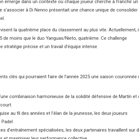
tion émerge dans un contexte où chaque joueur cherche à franchir un
té de s’associer à Di Nenno présentait une chance unique de consolider
el.
visent la quatrième place du classement au plus vite. Actuellement, i
85 de moins que le duo Yanguas/Nieto, quatrième. Ce challenge
stratégie précise et un travail d’équipe intense.
ments clés qui pourraient faire de l’année 2025 une saison couronnée 
’une combinaison harmonieuse de la solidité défensive de Martín et 
 court.
uise au fil des années et l’élan de la jeunesse, les deux joueurs
 Padel.
 d’entraînement spécialisées, les deux partenaires travaillent sur 
s et maximiser leur performance collective.