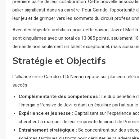
première partie de leur collaboration. Cette nouvelle associa
palier significatif dans sa carrière. Pour Garrido, l’opportuni
leur jeu et de grimper vers les sommets du circuit professionn
Avec des objectifs ambitieux pour cette saison, Javi et Martín 
sont cinquièmes avec un total de 13 085 points, seulement 1
demande non seulement un talent exceptionnel, mais aussi une 
Stratégie et Objectifs
L’alliance entre Garrido et Di Nenno repose sur plusieurs élé
succès :
Complémentarité des compétences :
Le duo bénéficie d
l’énergie offensive de Javi, créant un équilibre parfait sur le
Expérience et jeunesse :
Capitalisant sur l’expérience acq
cherchent à marquer de leur empreinte le circuit de Premier
Entrainement stratégique :
Se concentrant sur des séances
schémas tactiques distincts pour dérouter leurs adversaire