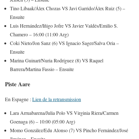
Tino Libaak/Álex Chozas VS Javi Garrido/Álex Ruiz (5) –
Ensuite
Luis Hernández/Iñigo Jofre VS Javier Valdés/Emilio S.
Chamero – 16:00 (11:00 Arg)
Coki Nieto/Jon Sanz (6) VS Ignacio Sager/Salva Oria –
Ensuite
Marina Guinart/Nuria Rodríguez (8) VS Raquel
Barrera/Martina Fassio – Ensuite
Piste Aare
En Espagne :
Lien de la retransmission
Lara Arruabarena/Julia Polo VS Virginia Riera/Carmen
Goenaga (6) – 10:00 (05:00 Arg)
Momo González/Edu Alonso (7) VS Pincho Fernández/José
Jiménez – Ensuite