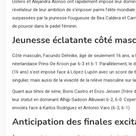
Ustero et Alejandra Alonso ont rapidement imposé leur domina
révélateur de leur ambition de s’imposer parmi l’élite mondiale.
surpassées par la jeunesse fougueuse de Bea Caldera et Carm
de pouvoir dans le padel féminin.
Jeunesse éclatante côté masc
Côté masculin, Facundo Dehnike, âgé de seulement 16 ans, a f
néerlandaise Prins-De Kroon par 6-3 et 6-1. Parallèlement, l
(16 ans) s’est imposé face à López-Lupón avec un score de 6-
singulier, mais aussi de la vivacité de la relève masculine sur l
Quant aux têtes de série, Boris Castro et Enzo Jensen (frère
leur statut en dominant Alhijji-Sadoon Alkuwari 6-2, 6-0. Cepen
envolés face à Karlos Rodríguez et Antonio Varo (6-3, 6-1).
Anticipation des finales exci