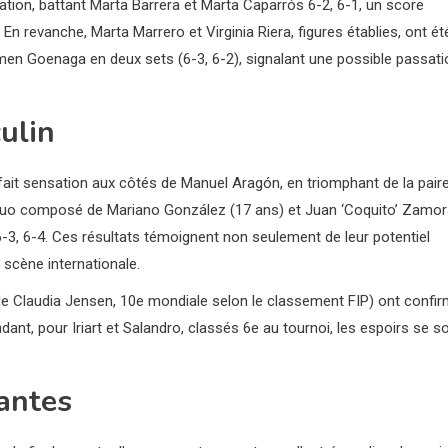
tion, battant Marta Barrera et Marta Caparrós 6-2, 6-1, un score
 En revanche, Marta Marrero et Virginia Riera, figures établies, ont ét
en Goenaga en deux sets (6-3, 6-2), signalant une possible passati
ulin
ait sensation aux côtés de Manuel Aragón, en triomphant de la pair
e duo composé de Mariano González (17 ans) et Juan ‘Coquito’ Zamo
3, 6-4. Ces résultats témoignent non seulement de leur potentiel
a scène internationale.
 de Claudia Jensen, 10e mondiale selon le classement FIP) ont confi
dant, pour Iriart et Salandro, classés 6e au tournoi, les espoirs se s
tantes