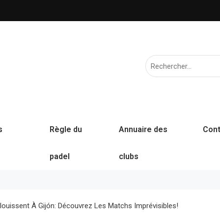
s
Règle du
Annuaire des
Cont
padel
clubs
louissent À Gijón: Découvrez Les Matchs Imprévisibles!