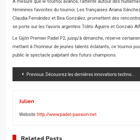
À mesure que le tournoi avance, l’attente autour des huitième
féminines favorites du tournoi. Les françaises Ariana Sánchez
Claudia Fernández et Bea González, promettent des rencontres
se porte sur les favoris argentins Tolito Aguirre et Gonzalo Al
Le Gijón Premier Padel P2, jusqu’à dimanche, réserve certai
mettant à l’honneur de jeunes talents éclatants, ce tournoi pour
public le spectacle palpitant des futurs champions.
Navigation
Previous:
Découvrez les dernières innovations technologiques qui révolutionnent votre raquette de padel!
de
l’article
Julien
Website
http://www.padel-passion.net
Related Posts