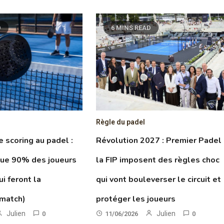
D
6 MINS READ
Règle du padel
le scoring au padel :
Révolution 2027 : Premier Padel
que 90% des joueurs
la FIP imposent des règles choc
ui feront la
qui vont bouleverser le circuit et
 match)
protéger les joueurs
Julien
Julien
0
11/06/2026
0