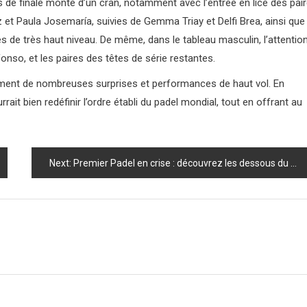
s de finale monte d’un cran, notamment avec l’entrée en lice des pai
 et Paula Josemaría, suivies de Gemma Triay et Delfi Brea, ainsi que
 de très haut niveau. De même, dans le tableau masculin, l’attentio
fonso, et les paires des têtes de série restantes.
nement de nombreuses surprises et performances de haut vol. En
rait bien redéfinir l’ordre établi du padel mondial, tout en offrant au
Next:
Premier Padel en crise : découvrez les dessous du plus grand conflit de l’histoire du padel!