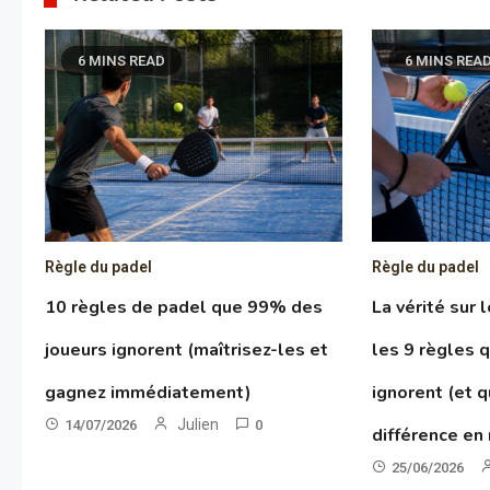
6 MINS READ
6 MINS REA
Règle du padel
Règle du padel
10 règles de padel que 99% des
La vérité sur 
joueurs ignorent (maîtrisez-les et
les 9 règles 
gagnez immédiatement)
ignorent (et q
Julien
14/07/2026
0
différence en
25/06/2026