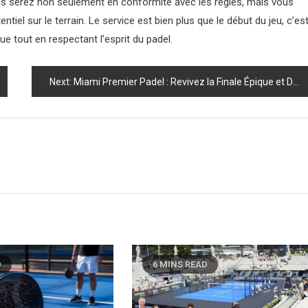
ous serez non seulement en conformité avec les règles, mais vous
el sur le terrain. Le service est bien plus que le début du jeu, c’es
e tout en respectant l’esprit du padel.
Next:
Miami Premier Padel : Revivez la Finale Épique et Découvrez Toutes les Stars Présentes !
D
6 MINS READ