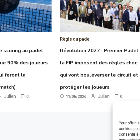
Règle du padel
le scoring au padel :
Révolution 2027 : Premier Padel
que 90% des joueurs
la FIP imposent des règles choc
ui feront la
qui vont bouleverser le circuit et
 match)
protéger les joueurs
Julien
Julien
0
11/06/2026
0
Pour offrir 
cookies pour
consentir à 