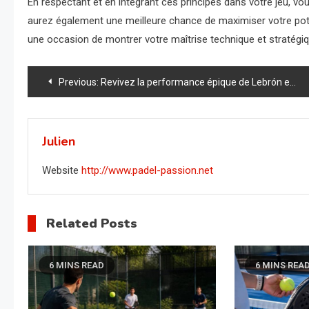
En respectant et en intégrant ces principes dans votre jeu, v
aurez également une meilleure chance de maximiser votre potenti
une occasion de montrer votre maîtrise technique et stratégiqu
Navigation
Previous:
Revivez la performance épique de Lebrón et Stupaczuk : Ils détrônent les numéros un à Miami !
de
l’article
Julien
Website
http://www.padel-passion.net
Related Posts
6 MINS READ
6 MINS REA