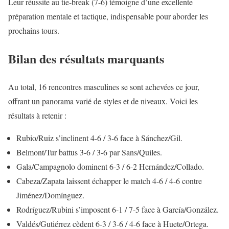
Leur réussite au tie-break (7-6) témoigne d’une excellente
préparation mentale et tactique, indispensable pour aborder les
prochains tours.
Bilan des résultats marquants
Au total, 16 rencontres masculines se sont achevées ce jour,
offrant un panorama varié de styles et de niveaux. Voici les
résultats à retenir :
Rubio/Ruiz s’inclinent 4-6 / 3-6 face à Sánchez/Gil.
Belmont/Tur battus 3-6 / 3-6 par Sans/Quiles.
Gala/Campagnolo dominent 6-3 / 6-2 Hernández/Collado.
Cabeza/Zapata laissent échapper le match 4-6 / 4-6 contre
Jiménez/Domínguez.
Rodríguez/Rubini s’imposent 6-1 / 7-5 face à García/González.
Valdés/Gutiérrez cèdent 6-3 / 3-6 / 4-6 face à Huete/Ortega.