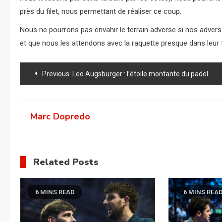
près du filet, nous permettant de réaliser ce coup.
Nous ne pourrons pas envahir le terrain adverse si nos adversai
et que nous les attendons avec la raquette presque dans leur te
Navigation
Previous:
Leo Augsburger : l’étoile montante du padel qui bouscule les géants du circuit
de
l’article
Marc Dopredo
Related Posts
6 MINS READ
6 MINS REA