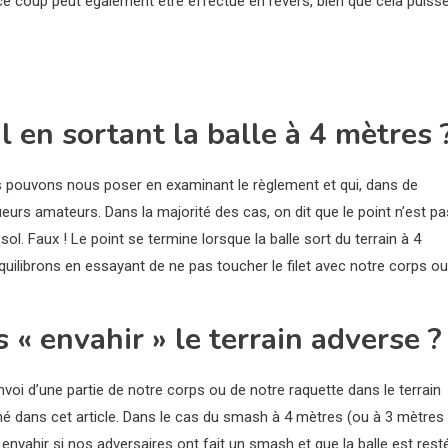
ce coup peut également être effectué en revers, bien que cela puiss
l en sortant la balle à 4 mètres 
ous pouvons nous poser en examinant le règlement et qui, dans de
rs amateurs. Dans la majorité des cas, on dit que le point n’est pa
ol. Faux ! Le point se termine lorsque la balle sort du terrain à 4
équilibrons en essayant de ne pas toucher le filet avec notre corps ou
« envahir » le terrain adverse ?
voi d’une partie de notre corps ou de notre raquette dans le terrain
 dans cet article. Dans le cas du smash à 4 mètres (ou à 3 mètres 
 envahir si nos adversaires ont fait un smash et que la balle est rest