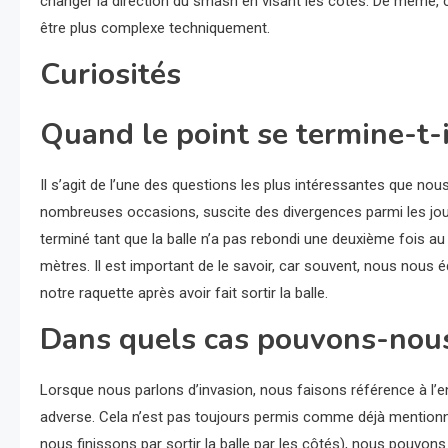
changer la direction du smash en visant les côtés. De même, 
être plus complexe techniquement.
Curiosités
Quand le point se termine-t-i
Il s’agit de l’une des questions les plus intéressantes que n
nombreuses occasions, suscite des divergences parmi les joueu
terminé tant que la balle n’a pas rebondi une deuxième fois au s
mètres. Il est important de le savoir, car souvent, nous nous 
notre raquette après avoir fait sortir la balle.
Dans quels cas pouvons-nous 
Lorsque nous parlons d’invasion, nous faisons référence à l’en
adverse. Cela n’est pas toujours permis comme déjà mentionné
nous finissons par sortir la balle par les côtés), nous pouvons