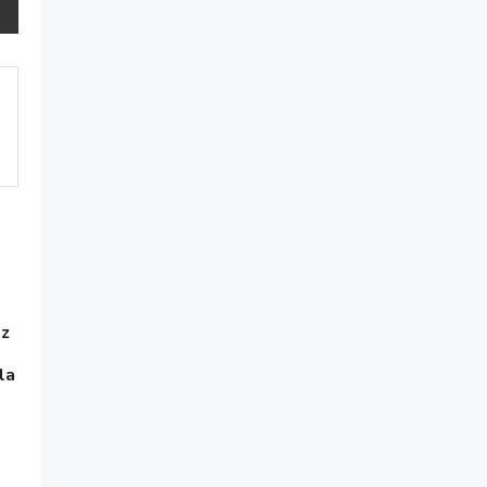
ez
la