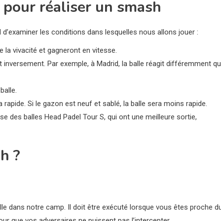
 pour réaliser un smash
l d’examiner les conditions dans lesquelles nous allons jouer :
de la vivacité et gagneront en vitesse.
 et inversement. Par exemple, à Madrid, la balle réagit différemment qu
balle.
a rapide. Si le gazon est neuf et sablé, la balle sera moins rapide.
ise des balles Head Padel Tour S, qui ont une meilleure sortie,
h ?
lle dans notre camp. Il doit être exécuté lorsque vous êtes proche d
 pour que vos adversaires ne puissent pas l’intercepter.