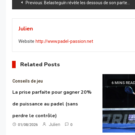
Navigation
Previous:
Belasteguín révèle les dessous de son partenariat raté avec Capra et prépare son retour avec Tello
de
l’article
Julien
Website
http://www.padel-passion.net
Related Posts
Conseils de jeu
6 MINS REA
La prise parfaite pour gagner 20%
de puissance au padel (sans
perdre le contrôle)
Julien
01/08/2026
0