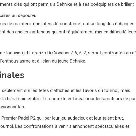
éments clés qui ont permis à Dehnike et à ses coéquipiers de briller :
saires au dépourvu.
rmis de maintenir une intensité constante tout au long des échanges.
t des angles inattendus qui ont régulièrement mis en difficulté leur
ne Iocavino et Lorenzo Di Giovanni 7-6, 6-2, seront confrontés au dé
l’enthousiasme et à l’élan du jeune Dehnike.
inales
 seulement sur les têtes d’affiches et les favoris du tournoi, mais
la hiérarchie établie. Le contexte est idéal pour les amateurs de pad
assionnantes.
Premier Padel P2 qui, par leur jeu audacieux et leur talent brut,
urnoi. Les confrontations à venir s’annoncent spectaculaires et