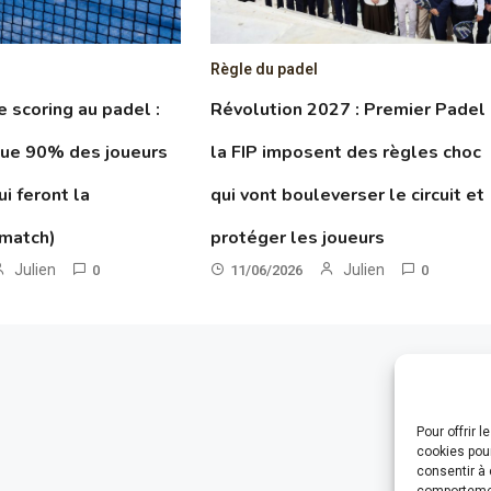
Règle du padel
le scoring au padel :
Révolution 2027 : Premier Padel
que 90% des joueurs
la FIP imposent des règles choc
ui feront la
qui vont bouleverser le circuit et
 match)
protéger les joueurs
Julien
Julien
0
11/06/2026
0
Pour offrir 
cookies pour
consentir à 