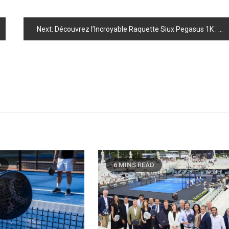
Next:
Découvrez l’Incroyable Raquette Siux Pegasus 1K : L’Arme Secrète des Champions du Padel !
D
6 MINS READ