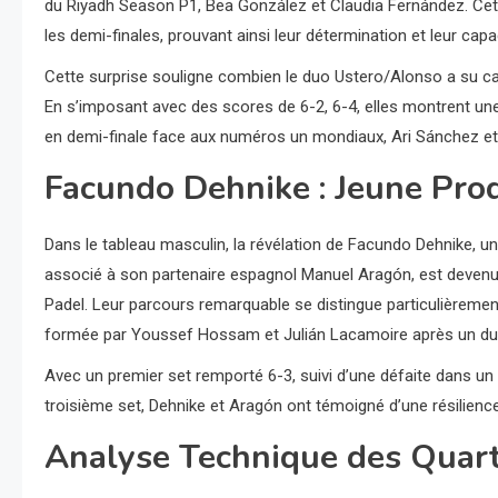
du Riyadh Season P1, Bea González et Claudia Fernández. Cette 
les demi-finales, prouvant ainsi leur détermination et leur capac
Cette surprise souligne combien le duo Ustero/Alonso a su capit
En s’imposant avec des scores de 6-2, 6-4, elles montrent une 
en demi-finale face aux numéros un mondiaux, Ari Sánchez et
Facundo Dehnike : Jeune Prod
Dans le tableau masculin, la révélation de Facundo Dehnike, un
associé à son partenaire espagnol Manuel Aragón, est devenu le
Padel. Leur parcours remarquable se distingue particulièrement 
formée par Youssef Hossam et Julián Lacamoire après un du
Avec un premier set remporté 6-3, suivi d’une défaite dans un t
troisième set, Dehnike et Aragón ont témoigné d’une résilienc
Analyse Technique des Quart