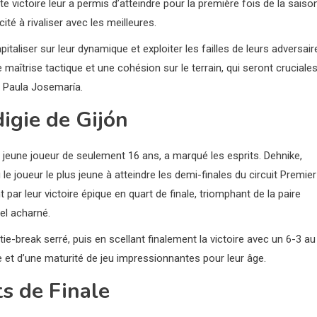
victoire leur a permis d’atteindre pour la première fois de la saiso
ité à rivaliser avec les meilleures.
aliser sur leur dynamique et exploiter les failles de leurs adversair
maîtrise tactique et une cohésion sur le terrain, qui seront cruciale
 Paula Josemaría.
igie de Gijón
 jeune joueur de seulement 16 ans, a marqué les esprits. Dehnike,
 joueur le plus jeune à atteindre les demi-finales du circuit Premier
par leur victoire épique en quart de finale, triomphant de la paire
el acharné.
ie-break serré, puis en scellant finalement la victoire avec un 6-3 au
e et d’une maturité de jeu impressionnantes pour leur âge.
s de Finale