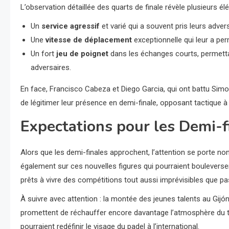
L’observation détaillée des quarts de finale révèle plusieurs él
Un
service agressif
et varié qui a souvent pris leurs adver
Une
vitesse de déplacement
exceptionnelle qui leur a pe
Un fort
jeu de poignet
dans les échanges courts, permettan
adversaires.
En face, Francisco Cabeza et Diego Garcia, qui ont battu Simo
de légitimer leur présence en demi-finale, opposant tactique à 
Expectations pour les Demi-f
Alors que les demi-finales approchent, l’attention se porte non
également sur ces nouvelles figures qui pourraient bouleverser 
prêts à vivre des compétitions tout aussi imprévisibles que p
À suivre avec attention : la montée des jeunes talents au Gijón 
promettent de réchauffer encore davantage l’atmosphère du to
pourraient redéfinir le visage du padel à l’international.