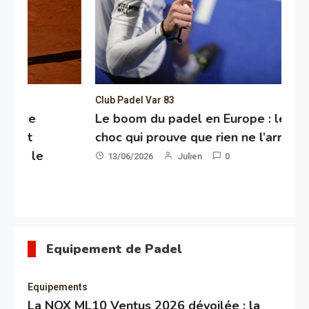
Club Padel Var 83
Cl
Le boom du padel en Europe : le chiffre
Le
choc qui prouve que rien ne l’arrêtera
mi
ce
13/06/2026
Julien
0
Equipement de Padel
Equipements
La NOX ML10 Ventus 2026 dévoilée : la