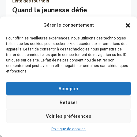
Liste des tournois
Quand la jeunesse défie
l’expérience : Pretoria a frôlé le
Gérer le consentement
bouleversement — découvrez
comment les outsiders ont failli
Pour offrir les meilleures expériences, nous utilisons des technologies
telles que les cookies pour stocker et/ou accéder aux informations des
tout renverser
appareils. Le fait de consentir à ces technologies nous permettra de
traiter des données telles que le comportement de navigation ou les ID
0
03/08/2026
Julien
uniques sur ce site. Le fait de ne pas consentir ou de retirer son
consentement peut avoir un effet négatif sur certaines caractéristiques
et fonctions.
Pretoria a livré une demi‑journée de padel qui restera
dans les mémoires : deux finales marquées par la
Accepter
confrontation entre l’expérience et l’audace des
prétendants. Sur les courts sud‑africains, la veteranía a
Refuser
finalement résisté à la poussée des aspirants — mais
de quelle manière ? Voici une analyse technique et
Voir les préférences
stratégique détaillée des rencontres, pensée […]
Politique de cookies
Read More