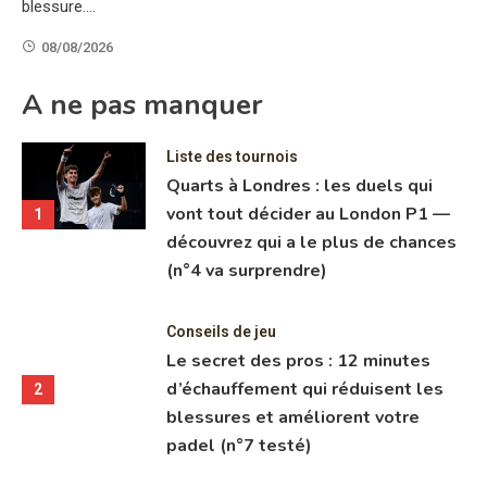
blessure.…
08/08/2026
6 Mins Read
s
A ne pas manquer
de
Liste des tournois
Quarts à Londres : les duels qui
,
vont tout décider au London P1 —
e,
1
découvrez qui a le plus de chances
(n°4 va surprendre)
Conseils de jeu
Le secret des pros : 12 minutes
d’échauffement qui réduisent les
2
blessures et améliorent votre
padel (n°7 testé)