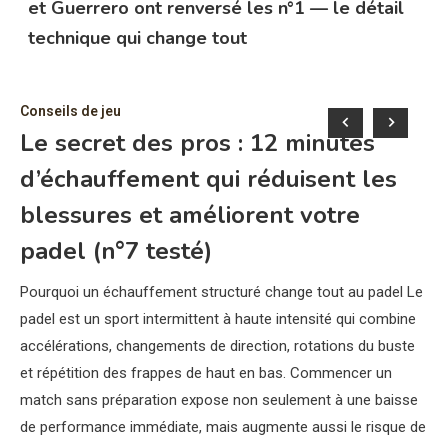
et Guerrero ont renversé les n°1 — le détail
technique qui change tout
Conseils de jeu
Co
Le secret des pros : 12 minutes
L
d’échauffement qui réduisent les
d
blessures et améliorent votre
l
padel (n°7 testé)
La 
sou
Pourquoi un échauffement structuré change tout au padel Le
tra
padel est un sport intermittent à haute intensité qui combine
Un
accélérations, changements de direction, rotations du buste
dim
et répétition des frappes de haut en bas. Commencer un
réc
match sans préparation expose non seulement à une baisse
de performance immédiate, mais augmente aussi le risque de