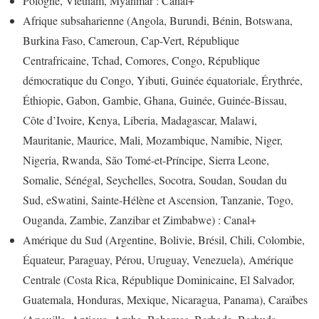
Pologne, Vietnam, Myanmar : Canal+
Afrique subsaharienne (Angola, Burundi, Bénin, Botswana,
Burkina Faso, Cameroun, Cap-Vert, République
Centrafricaine, Tchad, Comores, Congo, République
démocratique du Congo, Yibuti, Guinée équatoriale, Érythrée,
Éthiopie, Gabon, Gambie, Ghana, Guinée, Guinée-Bissau,
Côte d’Ivoire, Kenya, Liberia, Madagascar, Malawi,
Mauritanie, Maurice, Mali, Mozambique, Namibie, Niger,
Nigeria, Rwanda, São Tomé-et-Príncipe, Sierra Leone,
Somalie, Sénégal, Seychelles, Socotra, Soudan, Soudan du
Sud, eSwatini, Sainte-Hélène et Ascension, Tanzanie, Togo,
Ouganda, Zambie, Zanzibar et Zimbabwe) : Canal+
Amérique du Sud (Argentine, Bolivie, Brésil, Chili, Colombie,
Équateur, Paraguay, Pérou, Uruguay, Venezuela), Amérique
Centrale (Costa Rica, République Dominicaine, El Salvador,
Guatemala, Honduras, Mexique, Nicaragua, Panama), Caraïbes