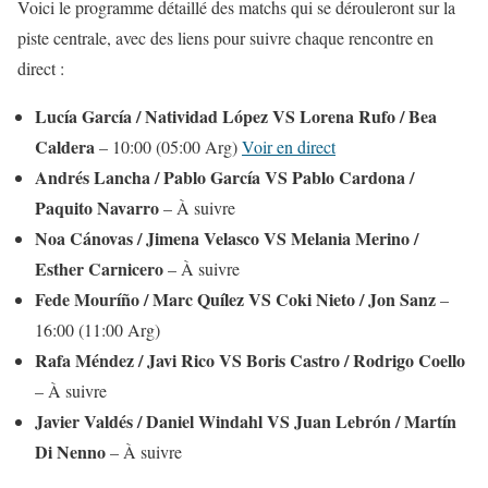
Voici le programme détaillé des matchs qui se dérouleront sur la
piste centrale, avec des liens pour suivre chaque rencontre en
direct :
Lucía García / Natividad López VS Lorena Rufo / Bea
Caldera
– 10:00 (05:00 Arg)
Voir en direct
Andrés Lancha / Pablo García VS Pablo Cardona /
Paquito Navarro
– À suivre
Noa Cánovas / Jimena Velasco VS Melania Merino /
Esther Carnicero
– À suivre
Fede Mouríño / Marc Quílez VS Coki Nieto / Jon Sanz
–
16:00 (11:00 Arg)
Rafa Méndez / Javi Rico VS Boris Castro / Rodrigo Coello
– À suivre
Javier Valdés / Daniel Windahl VS Juan Lebrón / Martín
Di Nenno
– À suivre