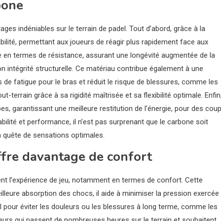
bone
es indéniables sur le terrain de padel. Tout d’abord, grâce à la
ilité, permettant aux joueurs de réagir plus rapidement face aux
lle en termes de résistance, assurant une longévité augmentée de la
n intégrité structurelle. Ce matériau contribue également à une
s de fatigue pour le bras et réduit le risque de blessures, comme les
-terrain grâce à sa rigidité maîtrisée et sa flexibilité optimale. Enfin
s, garantissant une meilleure restitution de l’énergie, pour des cou
bilité et performance, il n’est pas surprenant que le carbone soit
en quête de sensations optimales.
ffre davantage de confort
nt l’expérience de jeu, notamment en termes de confort. Cette
illeure absorption des chocs, il aide à minimiser la pression exercée
iel pour éviter les douleurs ou les blessures à long terme, comme les
ueurs qui passent de nombreuses heures sur le terrain et souhaitent