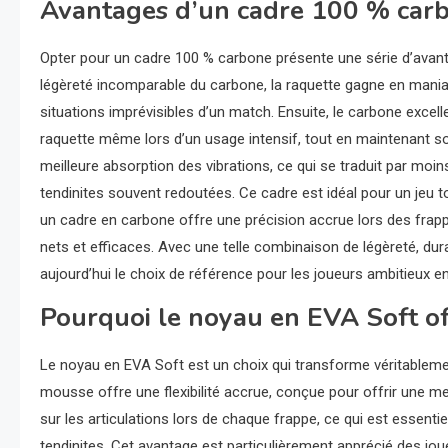
Avantages d’un cadre 100 % car
Opter pour un cadre 100 % carbone présente une série d’avantag
légèreté incomparable du carbone, la raquette gagne en maniab
situations imprévisibles d’un match. Ensuite, le carbone exce
raquette même lors d’un usage intensif, tout en maintenant so
meilleure absorption des vibrations, ce qui se traduit par moin
tendinites souvent redoutées. Ce cadre est idéal pour un jeu tout
un cadre en carbone offre une précision accrue lors des frappe
nets et efficaces. Avec une telle combinaison de légèreté, dura
aujourd’hui le choix de référence pour les joueurs ambitieux 
Pourquoi le noyau en EVA Soft o
Le noyau en EVA Soft est un choix qui transforme véritableme
mousse offre une flexibilité accrue, conçue pour offrir une me
sur les articulations lors de chaque frappe, ce qui est essent
tendinites. Cet avantage est particulièrement apprécié des jo