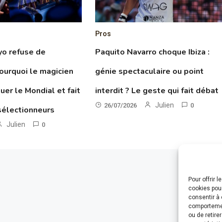
Pros
yo refuse de
Paquito Navarro choque Ibiza :
pourquoi le magicien
génie spectaculaire ou point
uer le Mondial et fait
interdit ? Le geste qui fait débat
Julien
26/07/2026
0
sélectionneurs
Julien
0
Pour offrir 
cookies pour
consentir à 
comportement
ou de retire