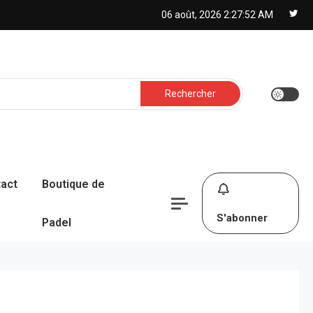
06 août, 2026
2:27:53 AM
Rechercher :
act
Boutique de
S'abonner
Padel