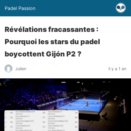
Padel Passion
Révélations fracassantes :
Pourquoi les stars du padel
boycottent Gijón P2 ?
Julien
il y a 1 an