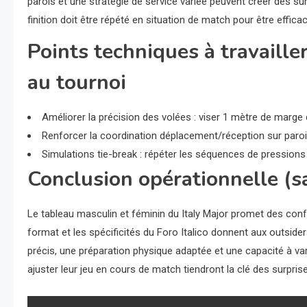
parois et une stratégie de service variée peuvent créer des s
finition doit être répété en situation de match pour être effica
Points techniques à travaille
au tournoi
Améliorer la précision des volées : viser 1 mètre de marge d
Renforcer la coordination déplacement/réception sur paroi : d
Simulations tie-break : répéter les séquences de pressions 
Conclusion opérationnelle (s
Le tableau masculin et féminin du Italy Major promet des conf
format et les spécificités du Foro Italico donnent aux outsider
précis, une préparation physique adaptée et une capacité à var
ajuster leur jeu en cours de match tiendront la clé des surprise