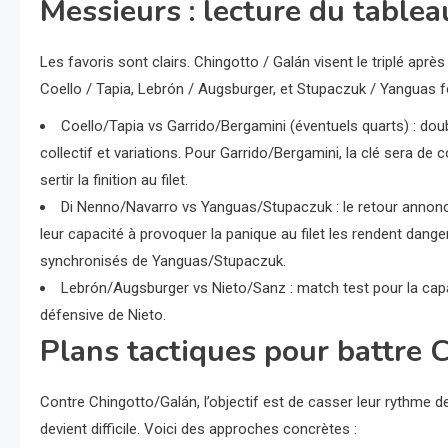
Messieurs : lecture du tablea
Les favoris sont clairs. Chingotto / Galán visent le triplé aprè
Coello / Tapia, Lebrón / Augsburger, et Stupaczuk / Yanguas fo
Coello/Tapia vs Garrido/Bergamini (éventuels quarts) : dou
collectif et variations. Pour Garrido/Bergamini, la clé sera d
sertir la finition au filet.
Di Nenno/Navarro vs Yanguas/Stupaczuk : le retour annoncé
leur capacité à provoquer la panique au filet les rendent dang
synchronisés de Yanguas/Stupaczuk.
Lebrón/Augsburger vs Nieto/Sanz : match test pour la capac
défensive de Nieto.
Plans tactiques pour battre 
Contre Chingotto/Galán, l’objectif est de casser leur rythme de
devient difficile. Voici des approches concrètes :