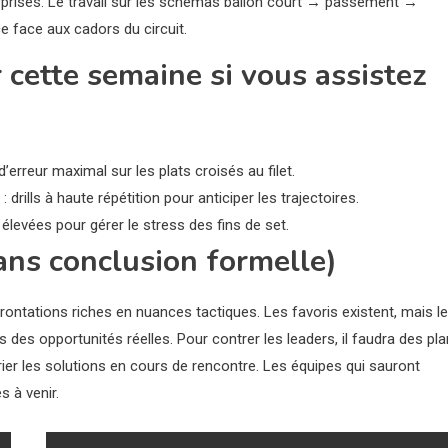
urprises. Le travail sur les schémas ballon court → passement →
ce face aux cadors du circuit.
r cette semaine si vous assistez
’erreur maximal sur les plats croisés au filet.
rills à haute répétition pour anticiper les trajectoires.
élevées pour gérer le stress des fins de set.
ans conclusion formelle)
rontations riches en nuances tactiques. Les favoris existent, mais le
s des opportunités réelles. Pour contrer les leaders, il faudra des pl
ier les solutions en cours de rencontre. Les équipes qui sauront
s à venir.