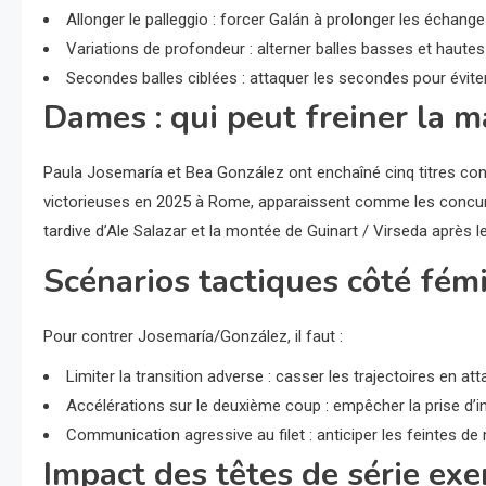
Allonger le palleggio : forcer Galán à prolonger les échange
Variations de profondeur : alterner balles basses et haut
Secondes balles ciblées : attaquer les secondes pour éviter
Dames : qui peut freiner la m
Paula Josemaría et Bea González ont enchaîné cinq titres cons
victorieuses en 2025 à Rome, apparaissent comme les concurre
tardive d’Ale Salazar et la montée de Guinart / Virseda après l
Scénarios tactiques côté fém
Pour contrer Josemaría/González, il faut :
Limiter la transition adverse : casser les trajectoires en at
Accélérations sur le deuxième coup : empêcher la prise d’i
Communication agressive au filet : anticiper les feintes d
Impact des têtes de série ex