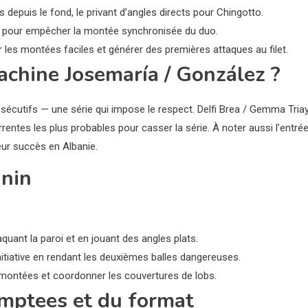
s depuis le fond, le privant d’angles directs pour Chingotto.
es pour empêcher la montée synchronisée du duo.
 les montées faciles et générer des premières attaques au filet.
achine Josemaría / González ?
écutifs — une série qui impose le respect. Delfi Brea / Gemma Triay
ntes les plus probables pour casser la série. À noter aussi l’entré
eur succès en Albanie.
inin
taquant la paroi et en jouant des angles plats.
nitiative en rendant les deuxièmes balles dangereuses.
e montées et coordonner les couvertures de lobs.
emptees et du format