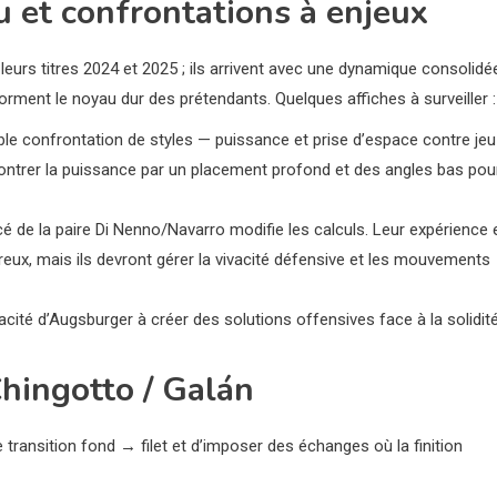
u et confrontations à enjeux
s leurs titres 2024 et 2025 ; ils arrivent avec une dynamique consolidé
rment le noyau dur des prétendants. Quelques affiches à surveiller :
ble confrontation de styles — puissance et prise d’espace contre jeu
e contrer la puissance par un placement profond et des angles bas pou
 de la paire Di Nenno/Navarro modifie les calculs. Leur expérience 
ereux, mais ils devront gérer la vivacité défensive et les mouvements
ité d’Augsburger à créer des solutions offensives face à la solidit
Chingotto / Galán
 transition fond → filet et d’imposer des échanges où la finition