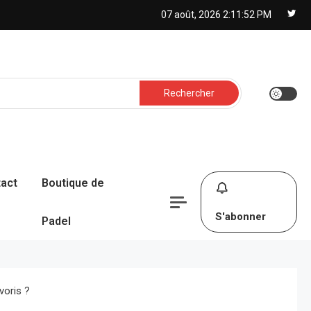
07 août, 2026
2:11:53 PM
Rechercher :
act
Boutique de
S'abonner
Padel
voris ?