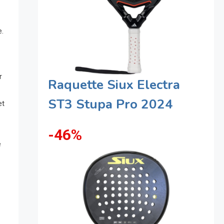
e.
r
Raquette Siux Electra
ST3 Stupa Pro 2024
et
-46%
é