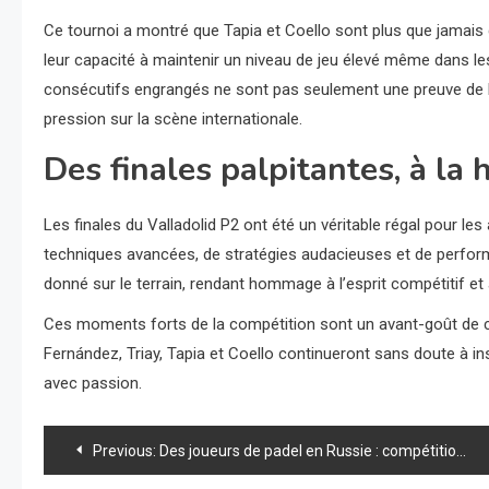
Ce tournoi a montré que Tapia et Coello sont plus que jamais 
leur capacité à maintenir un niveau de jeu élevé même dans les
consécutifs engrangés ne sont pas seulement une preuve de leu
pression sur la scène internationale.
Des finales palpitantes, à la
Les finales du Valladolid P2 ont été un véritable régal pour 
techniques avancées, de stratégies audacieuses et de perfor
donné sur le terrain, rendant hommage à l’esprit compétitif et 
Ces moments forts de la compétition sont un avant-goût de c
Fernández, Triay, Tapia et Coello continueront sans doute à ins
avec passion.
Navigation
Previous:
Des joueurs de padel en Russie : compétition et controverse en temps de guerre