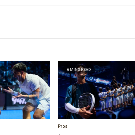
D
6 MINS READ
Pros