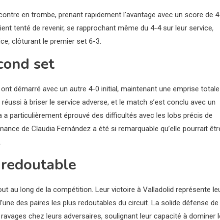
ntre en trombe, prenant rapidement l’avantage avec un score de 4
aient tenté de revenir, se rapprochant même du 4-4 sur leur service,
e, clôturant le premier set 6-3.
cond set
z ont démarré avec un autre 4-0 initial, maintenant une emprise totale
 réussi à briser le service adverse, et le match s’est conclu avec un
 particulièrement éprouvé des difficultés avec les lobs précis de
ormance de Claudia Fernández a été si remarquable qu’elle pourrait êtr
.
e redoutable
t au long de la compétition. Leur victoire à Valladolid représente le
’une des paires les plus redoutables du circuit. La solide défense de
ravages chez leurs adversaires, soulignant leur capacité à dominer l