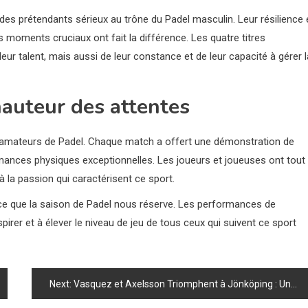
des prétendants sérieux au trône du Padel masculin. Leur résilience 
 moments cruciaux ont fait la différence. Les quatre titres
r talent, mais aussi de leur constance et de leur capacité à gérer l
 hauteur des attentes
les amateurs de Padel. Chaque match a offert une démonstration de
mances physiques exceptionnelles. Les joueurs et joueuses ont tout
à la passion qui caractérisent ce sport.
e que la saison de Padel nous réserve. Les performances de
pirer et à élever le niveau de jeu de tous ceux qui suivent ce sport
Next:
Vasquez et Axelsson Triomphent à Jönköping : Une Nouvelle Équipe de Choc !