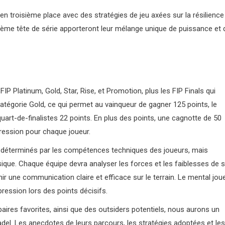
en troisième place avec des stratégies de jeu axées sur la résilience
ième tête de série apporteront leur mélange unique de puissance et 
 Platinum, Gold, Star, Rise, et Promotion, plus les FIP Finals qui
 catégorie Gold, ce qui permet au vainqueur de gagner 125 points, le
s quart-de-finalistes 22 points. En plus des points, une cagnotte de 50
pression pour chaque joueur.
 déterminés par les compétences techniques des joueurs, mais
ique. Chaque équipe devra analyser les forces et les faiblesses de 
r une communication claire et efficace sur le terrain. Le mental jou
ession lors des points décisifs.
aires favorites, ainsi que des outsiders potentiels, nous aurons un
adel. Les anecdotes de leurs parcours, les stratégies adoptées et les