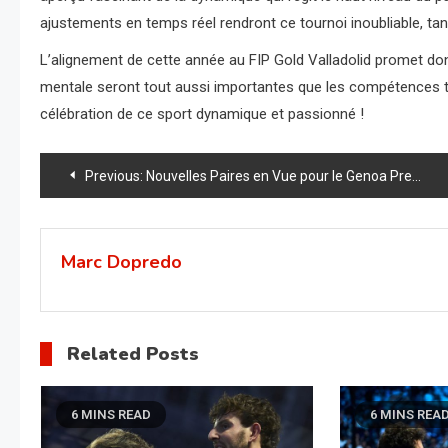
ajustements en temps réel rendront ce tournoi inoubliable, tan
L’alignement de cette année au FIP Gold Valladolid promet donc 
mentale seront tout aussi importantes que les compétences t
célébration de ce sport dynamique et passionné !
Navigation
Previous:
Nouvelles Paires en Vue pour le Genoa Premier Padel P2 : Une Révolution sur le Court
de
l’article
Marc Dopredo
Related Posts
6 MINS READ
6 MINS REA