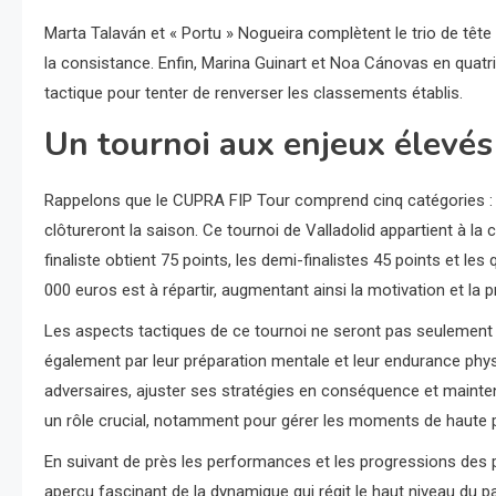
Marta Talaván et « Portu » Nogueira complètent le trio de tête 
la consistance. Enfin, Marina Guinart et Noa Cánovas en quatr
tactique pour tenter de renverser les classements établis.
Un tournoi aux enjeux élevés
Rappelons que le CUPRA FIP Tour comprend cinq catégories : FIP
clôtureront la saison. Ce tournoi de Valladolid appartient à la
finaliste obtient 75 points, les demi-finalistes 45 points et le
000 euros est à répartir, augmentant ainsi la motivation et la 
Les aspects tactiques de ce tournoi ne seront pas seulement
également par leur préparation mentale et leur endurance phys
adversaires, ajuster ses stratégies en conséquence et mainteni
un rôle crucial, notamment pour gérer les moments de haute pr
En suivant de près les performances et les progressions des p
aperçu fascinant de la dynamique qui régit le haut niveau du p