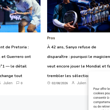
Pros
t de Pretoria :
À 42 ans, Sanyo refuse de
 et Guerrero ont
disparaître : pourquoi le magicie
n°1 — le détail
veut encore jouer le Mondial et fa
 change tout
trembler les sélectionneurs
Julien
Julien
0
02/08/2026
0
Pour offrir 
cookies pour
consentir à 
comportement
ou de retire