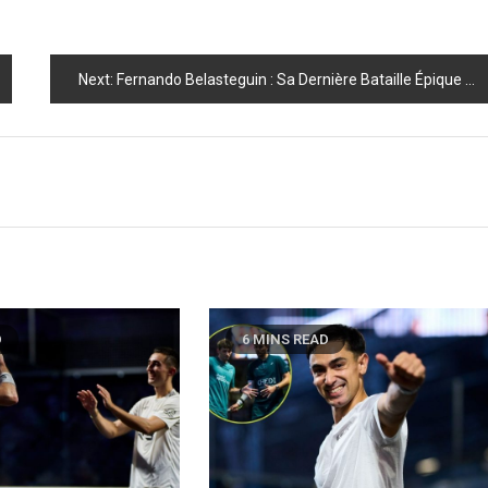
Next:
Fernando Belasteguin : Sa Dernière Bataille Épique pour les Tour Finals Révélée !
D
6 MINS READ