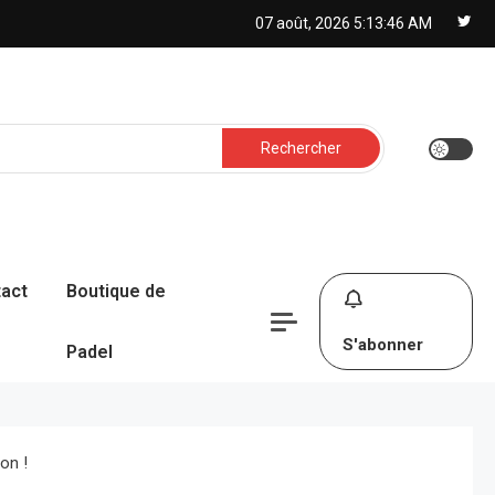
07 août, 2026
5:13:47 AM
Rechercher :
act
Boutique de
S'abonner
Padel
on !