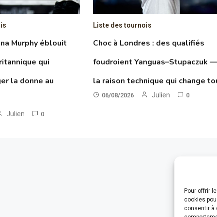
is
Liste des tournois
ina Murphy éblouit
Choc à Londres : des qualifiés
ritannique qui
foudroient Yanguas–Stupaczuk 
ger la donne au
la raison technique qui change to
Julien
06/08/2026
0
Julien
0
Pour offrir 
cookies pour
consentir à 