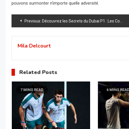
pouvons surmonter n’importe quelle adversité.
Navigation
Previous:
Découvrez les Secrets du Dubai P1 : Les Confrontations Épiques Qui Vont Changer le Monde du Padel !
de
l’article
Mila Delcourt
Related Posts
7 MINS READ
6 MINS REA