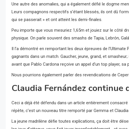
Une autre des anomalies, qui a également défié le dogme men
Leurs compagnons respectifs s’étant blessés, ils ont dû former 
qui se passerait » et ont atteint les demi-finales.
Peu importe que vous mesuriez 1,65m et jouiez sur le côté dr
physique. On parle souvent des smashs de Tapia, Lebrón, Gal
Il l’a démontré en remportant les deux épreuves de l’Ultimate
gagnants dans un match. Gaucher, jeune, grand, et smasheur; i
avant que Pablo Cardona reçoive un appel d’un top player, sa p
Nous pourrions également parler des revendications de Cepero
Claudia Fernández continue 
Ceci a déjà été défendu dans un article entièrement consacré à 
répète, c’est un nouveau titre remporté par Gemma et Claudia
La jeune madrilène défie toutes explications, ça doit être déses