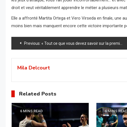
les jeux d’attaque, vous fait jouer inconfortablement… et avec 
droit et veut véritablement apprendre le métier a plusieurs ma
Elle a affronté Martita Ortega et Vero Virseda en finale, une a
moins bien mais manquent encore cette victoire importante po
Navigation
Previous:
« Tout ce que vous devez savoir sur la première journée des 32es du Italy Major »
de
l’article
Mila Delcourt
Related Posts
6 MINS READ
6 MINS REA