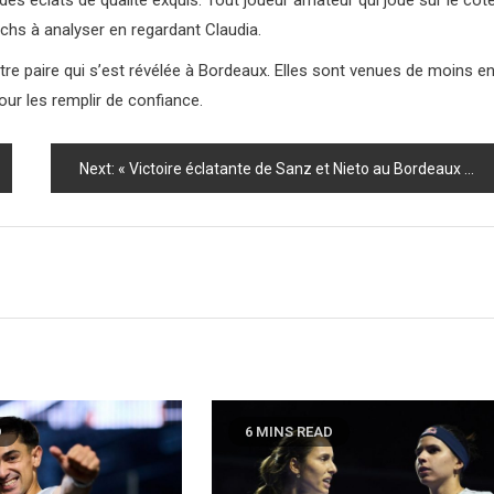
des éclats de qualité exquis. Tout joueur amateur qui joue sur le côt
tchs à analyser en regardant Claudia.
utre paire qui s’est révélée à Bordeaux. Elles sont venues de moins e
ur les remplir de confiance.
Next:
« Victoire éclatante de Sanz et Nieto au Bordeaux Premier Padel »
D
6 MINS READ