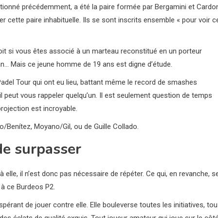
tionné précédemment, a été la paire formée par Bergamini et Cardo
cette paire inhabituelle. Ils se sont inscrits ensemble « pour voir c
oit si vous êtes associé à un marteau reconstitué en un porteur
án… Mais ce jeune homme de 19 ans est digne d’étude.
 Padel Tour qui ont eu lieu, battant même le record de smashes
l peut vous rappeler quelqu’un. Il est seulement question de temps
rojection est incroyable.
/Benítez, Moyano/Gil, ou de Guille Collado.
de surpasser
elle, il n’est donc pas nécessaire de répéter. Ce qui, en revanche, s
 à ce Burdeos P2.
pérant de jouer contre elle. Elle bouleverse toutes les initiatives, to