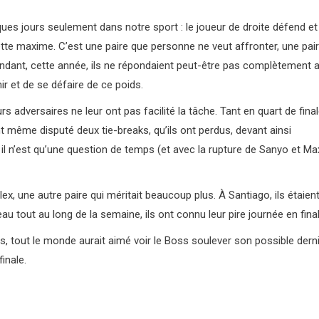
lques jours seulement dans notre sport : le joueur de droite défend et
ette maxime. C’est une paire que personne ne veut affronter, une pai
ndant, cette année, ils ne répondaient peut-être pas complètement 
ir et de se défaire de ce poids.
 adversaires ne leur ont pas facilité la tâche. Tant en quart de fina
ont même disputé deux tie-breaks, qu’ils ont perdus, devant ainsi
il n’est qu’une question de temps (et avec la rupture de Sanyo et Max
x, une autre paire qui méritait beaucoup plus. À Santiago, ils étaien
au tout au long de la semaine, ils ont connu leur pire journée en final
, tout le monde aurait aimé voir le Boss soulever son possible dern
inale.