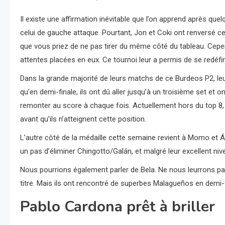
Il existe une affirmation inévitable que l’on apprend après que
celui de gauche attaque. Pourtant, Jon et Coki ont renversé c
que vous priez de ne pas tirer du même côté du tableau. Cepe
attentes placées en eux. Ce tournoi leur a permis de se redéfin
Dans la grande majorité de leurs matchs de ce Burdeos P2, leurs
qu’en demi-finale, ils ont dû aller jusqu’à un troisième set et 
remonter au score à chaque fois. Actuellement hors du top 8, 
avant qu’ils n’atteignent cette position.
L’autre côté de la médaille cette semaine revient à Momo et Ále
un pas d’éliminer Chingotto/Galán, et malgré leur excellent nive
Nous pourrions également parler de Bela. Ne nous leurrons pas
titre. Mais ils ont rencontré de superbes Malagueños en demi-f
Pablo Cardona prêt à briller