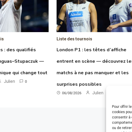
is
Liste des tournois
 : des qualifiés
London P1 : les têtes d’affiche
anguas–Stupaczuk —
entrent en scène — découvrez le
hnique qui change tout
matchs à ne pas manquer et les
Julien
0
surprises possibles
Julien
06/08/2026
0
Pour offrir 
cookies pour
consentir à 
comportement
ou de retire