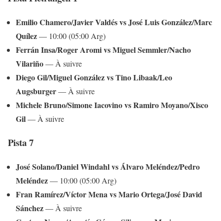
Emilio Chamero/Javier Valdés vs José Luis González/Marc
Quílez
— 10:00 (05:00 Arg)
Ferrán Insa/Roger Aromi vs Miguel Semmler/Nacho
Vilariño
— À suivre
Diego Gil/Miguel González vs Tino Libaak/Leo
Augsburger
— À suivre
Michele Bruno/Simone Iacovino vs Ramiro Moyano/Xisco
Gil
— À suivre
Pista 7
José Solano/Daniel Windahl vs Álvaro Meléndez/Pedro
Meléndez
— 10:00 (05:00 Arg)
Fran Ramírez/Víctor Mena vs Mario Ortega/José David
Sánchez
— À suivre