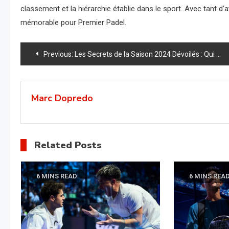
classement et la hiérarchie établie dans le sport. Avec tant d’
mémorable pour Premier Padel.
Navigation
Previous:
Les Secrets de la Saison 2024 Dévoilés : Qui Domine Vraiment Premier Padel ?
de
l’article
Marc Dopredo
Related Posts
6 MINS READ
6 MINS REA