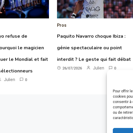
Pros
yo refuse de
Paquito Navarro choque Ibiza :
pourquoi le magicien
génie spectaculaire ou point
uer le Mondial et fait
interdit ? Le geste qui fait débat
Julien
26/07/2026
0
sélectionneurs
Julien
0
Pour offrir 
cookies pour
consentir à 
comportement
ou de retire
caractéristi