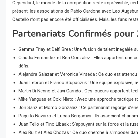
Cependant, le monde de la compétition reste imprévisible, cert
présent, les associations de Pablo Cardona avec Leo Augsbur
Castelló n’ont pas encore été officialisées. Mais, les fans res
Partenariats Confirmés pour
Gemma Triay et Delfi Brea : Une fusion de talent inégalée sur
Claudia Fernandez et Bea Gonzalez : Elles apportent une c
défis.
Alejandra Salazar et Veronica Virseda : Ce duo est attendu
Juan Lebron et Franco Stupaczuk : Une équipe explosive, ave
Martin Di Nenno et Javi Garrido : Ces joueurs apportent techn
Mike Yanguas et Coki Nieto : Avec une approche tactique rob
Jon Sanz et Momo Gonzalez : Ce partenariat regorge d’énerg
Paquito Navarro et Lucas Bergamini : Ils associent charisme
Juan Tello et Tino Libaak : S’appuyant sur la force et la ruse,
Alex Ruiz et Alex Chozas : Ce duo cherche à s’imposer dans