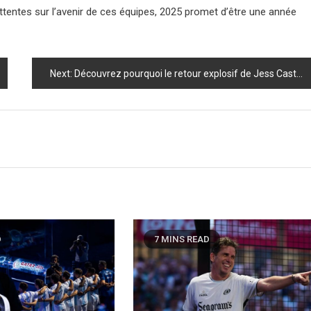
attentes sur l’avenir de ces équipes, 2025 promet d’être une année
Next:
Découvrez pourquoi le retour explosif de Jess Castelló et Aranza Osoro va bouleverser le monde du padel en 2025 !
D
7 MINS READ