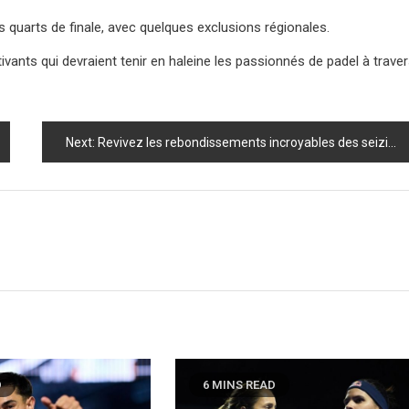
s quarts de finale, avec quelques exclusions régionales.
ants qui devraient tenir en haleine les passionnés de padel à trave
Next:
Revivez les rebondissements incroyables des seizièmes de finale du Dubai Premier Padel P1 : Éliminations choc et retours triomphants !
D
6 MINS READ