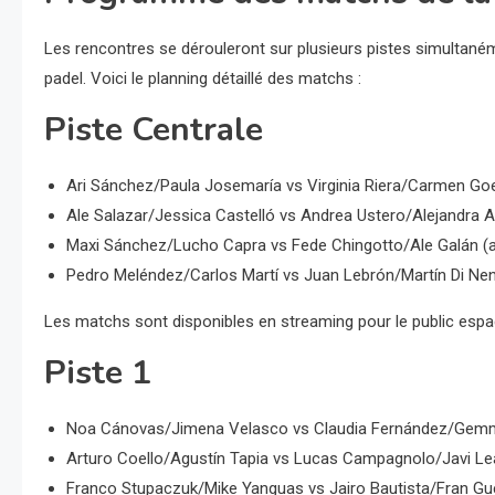
Les rencontres se dérouleront sur plusieurs pistes simultané
padel. Voici le planning détaillé des matchs :
Piste Centrale
Ari Sánchez/Paula Josemaría vs Virginia Riera/Carmen Goe
Ale Salazar/Jessica Castelló vs Andrea Ustero/Alejandra 
Maxi Sánchez/Lucho Capra vs Fede Chingotto/Ale Galán (a
Pedro Meléndez/Carlos Martí vs Juan Lebrón/Martín Di Ne
Les matchs sont disponibles en streaming pour le public esp
Piste 1
Noa Cánovas/Jimena Velasco vs Claudia Fernández/Gemma 
Arturo Coello/Agustín Tapia vs Lucas Campagnolo/Javi Lea
Franco Stupaczuk/Mike Yanguas vs Jairo Bautista/Fran Gue