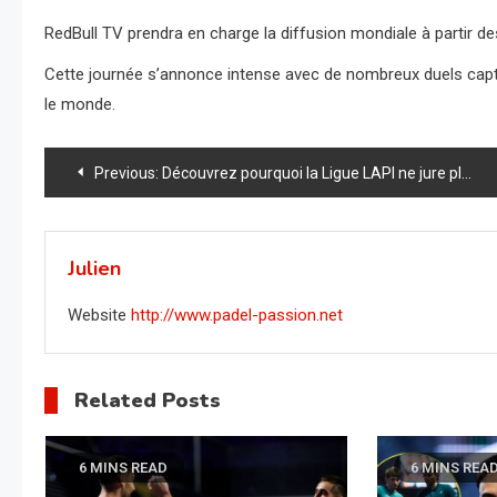
RedBull TV prendra en charge la diffusion mondiale à partir de
Cette journée s’annonce intense avec de nombreux duels captiv
le monde.
Navigation
Previous:
Découvrez pourquoi la Ligue LAPI ne jure plus que par les balles HEAD PADEL PRO+ dans ses tournois !
de
l’article
Julien
Website
http://www.padel-passion.net
Related Posts
6 MINS READ
6 MINS REA