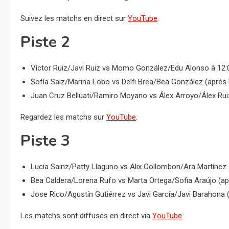
Suivez les matchs en direct sur
YouTube
.
Piste 2
Víctor Ruiz/Javi Ruiz vs Momo González/Edu Alonso à 12:0
Sofía Saiz/Marina Lobo vs Delfi Brea/Bea González (après
Juan Cruz Belluati/Ramiro Moyano vs Álex Arroyo/Álex Rui
Regardez les matchs sur
YouTube
.
Piste 3
Lucía Sainz/Patty Llaguno vs Alix Collombon/Ara Martínez 
Bea Caldera/Lorena Rufo vs Marta Ortega/Sofia Araújo (ap
Jose Rico/Agustín Gutiérrez vs Javi García/Javi Barahona 
Les matchs sont diffusés en direct via
YouTube
.