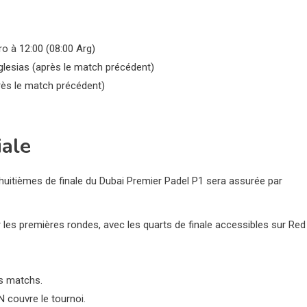
o à 12:00 (08:00 Arg)
glesias (après le match précédent)
rès le match précédent)
iale
 huitièmes de finale du Dubai Premier Padel P1 sera assurée par
les premières rondes, avec les quarts de finale accessibles sur Red
es matchs.
N couvre le tournoi.