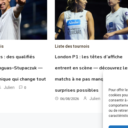
is
Liste des tournois
 : des qualifiés
London P1 : les têtes d’affiche
anguas–Stupaczuk —
entrent en scène — découvrez le
hnique qui change tout
matchs à ne pas manquer et les
Julien
0
surprises possibles
Pour offrir 
cookies pour
Julien
06/08/2026
0
consentir à 
comportement
ou de retire
caractéristi