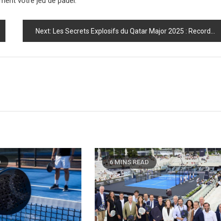
ment votre jeu de padel.
Next:
Les Secrets Explosifs du Qatar Major 2025 : Records Brisés et Dominations Inattendues !
D
6 MINS READ