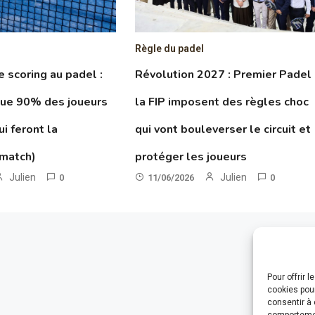
Règle du padel
le scoring au padel :
Révolution 2027 : Premier Padel
que 90% des joueurs
la FIP imposent des règles choc
ui feront la
qui vont bouleverser le circuit et
 match)
protéger les joueurs
Julien
Julien
0
11/06/2026
0
Pour offrir 
cookies pour
consentir à 