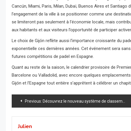
Cancún, Miami, Paris, Milan, Dubaï, Buenos Aires et Santiago du
l’engagement de la ville à se positionner comme une destinat
se limiteront pas seulement à l’économie locale, mais contribue
aux habitants et aux visiteurs l’opportunité de participer act
Le choix de Gijón reflète aussi l’importance croissante du pa
exponentielle ces dernières années. Cet événement sera sans n
futures compétitions de padel en Espagne.
Quant au reste de la saison, le calendrier provisoire de Premi
Barcelone ou Valladolid, avec encore quelques emplacements à 
Gijón et l’Espagne tout entière s’apprêtent à célébrer un chapi
Navigation
Previous:
Découvrez le nouveau système de classement de padel qui va bouleverser le jeu en 2025 !
de
l’article
Julien