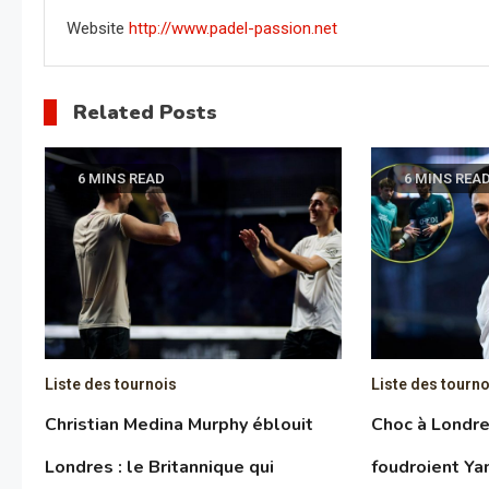
Website
http://www.padel-passion.net
Related Posts
6 MINS READ
6 MINS REA
Liste des tournois
Liste des tourno
Christian Medina Murphy éblouit
Choc à Londres
Londres : le Britannique qui
foudroient Y