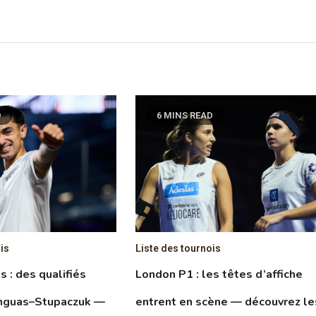
D
6 MINS READ
is
Liste des tournois
 : des qualifiés
London P1 : les têtes d’affiche
anguas–Stupaczuk —
entrent en scène — découvrez le