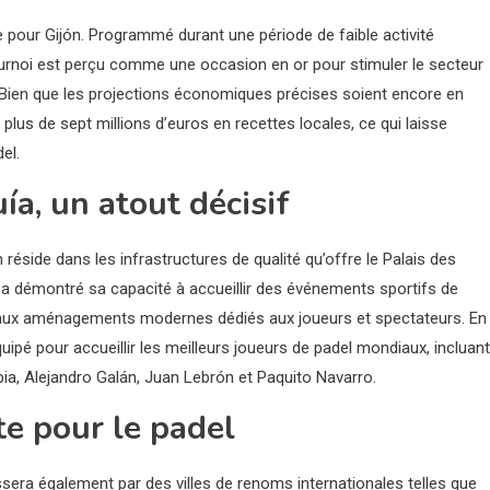
 pour Gijón. Programmé durant une période de faible activité
tournoi est perçu comme une occasion en or pour stimuler le secteur
e. Bien que les projections économiques précises soient encore en
 plus de sept millions d’euros en recettes locales, ce qui laisse
el.
ía, un atout décisif
réside dans les infrastructures de qualité qu’offre le Palais des
 a démontré sa capacité à accueillir des événements sportifs de
 aux aménagements modernes dédiés aux joueurs et spectateurs. En
équipé pour accueillir les meilleurs joueurs de padel mondiaux, incluant
pia, Alejandro Galán, Juan Lebrón et Paquito Navarro.
te pour le padel
passera également par des villes de renoms internationales telles que