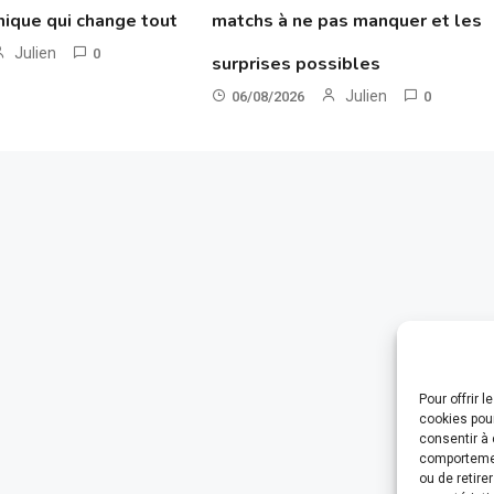
hnique qui change tout
matchs à ne pas manquer et les
Julien
0
surprises possibles
Julien
06/08/2026
0
Pour offrir 
cookies pour
consentir à 
comportement
ou de retire