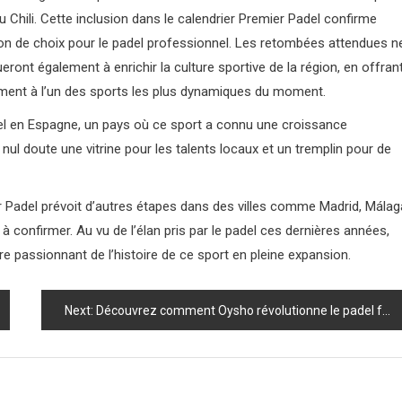
 Chili. Cette inclusion dans le calendrier Premier Padel confirme
ion de choix pour le padel professionnel. Les retombées attendues n
ront également à enrichir la culture sportive de la région, en offran
ivement à l’un des sports les plus dynamiques du moment.
del en Espagne, un pays où ce sport a connu une croissance
ul doute une vitrine pour les talents locaux et un tremplin pour de
er Padel prévoit d’autres étapes dans des villes comme Madrid, Málag
confirmer. Au vu de l’élan pris par le padel ces dernières années,
tre passionnant de l’histoire de ce sport en pleine expansion.
Next:
Découvrez comment Oysho révolutionne le padel féminin avec une équipe d’élite qui fait trembler le monde du sport !